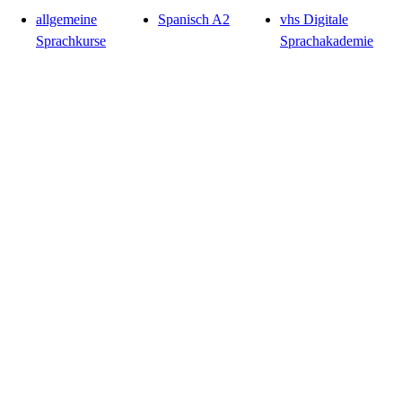
allgemeine
Spanisch A2
vhs Digitale
Sprachkurse
Sprachakademie