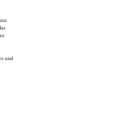
 zur
das
mit
es und