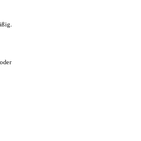
äßig.
 oder