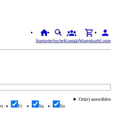
Startseite
Suche
Kontakt
Warenkorb
Login
Ort(e) auswählen
Do
Fr
Sa
So