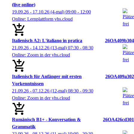
(live online)
19.09.26 - 17.10.26
(4-mal)
09:00
- 12:00
Online: Lernplattform vhs.cloud
Italienisch A2: L'italiano in pratica
26OA409b304
21.09.26 - 14.12.26
(13-mal)
07:30
- 08:30
Online: Zoom in der vhs.cloud
Italienisch für Anfänger mit ersten
26OA409a302
Vorkenntnissen
21.09.26 - 07.12.26
(12-mal)
08:30
- 09:30
Online: Zoom in der vhs.cloud
Rumänisch B1+ - Konversation &
26OA426cd301
Grammatik
22.09.26 - 08.12.26
(11-mal)
19:00
- 20:30