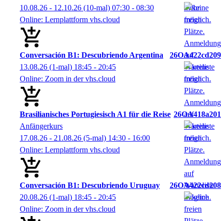
10.08.26 - 12.10.26
(10-mal)
07:30
- 08:30
Online: Lernplattform vhs.cloud
Conversación B1: Descubriendo Argentina
26OA422cd209
13.08.26
(1-mal)
18:45
- 20:45
Online: Zoom in der vhs.cloud
Brasilianisches Portugiesisch A1 für die Reise
26OA418a201
Anfängerkurs
17.08.26 - 21.08.26
(5-mal)
14:30
- 16:00
Online: Lernplattform vhs.cloud
Conversación B1: Descubriendo Uruguay
26OA422cd208
20.08.26
(1-mal)
18:45
- 20:45
Online: Zoom in der vhs.cloud