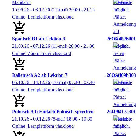
Mandarin
15.09.26 - 08.12.26
(12-mal)
20:00
- 21:15
Online: Lernplattform vhs.cloud
Spanisch B1 ab Lektion 8
26OA422d301
21.09.26 - 07.12.26
(11-mal)
20:00
- 21:30
Online: Zoom in der vhs.cloud
Italienisch A2 ab Lektion 7
26OA409b303
05.10.26 - 14.12.26
(10-mal)
07:30
- 08:30
Online: Lernplattform vhs.cloud
Polnisch A1: Einfach Polnisch sprechen
26OA417a301
21.10.26 - 09.12.26
(8-mal)
18:00
- 19:30
Online: Lernplattform vhs.cloud