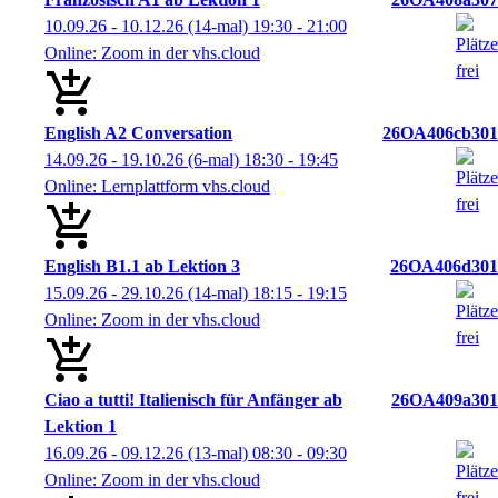
10.09.26 - 10.12.26
(14-mal)
19:30
- 21:00
Online: Zoom in der vhs.cloud
English A2 Conversation
26OA406cb301
14.09.26 - 19.10.26
(6-mal)
18:30
- 19:45
Online: Lernplattform vhs.cloud
English B1.1 ab Lektion 3
26OA406d301
15.09.26 - 29.10.26
(14-mal)
18:15
- 19:15
Online: Zoom in der vhs.cloud
Ciao a tutti! Italienisch für Anfänger ab
26OA409a301
Lektion 1
16.09.26 - 09.12.26
(13-mal)
08:30
- 09:30
Online: Zoom in der vhs.cloud