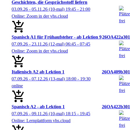
Geschichten, die Gesprächsstoff liefern
03.09.26 - 05.11.26
(10-mal)
19:45
- 21:00
Online: Zoom in der vhs.cloud
Spanisch A1 für Frühaufsteher - ab Lektion 9
26OA422a301
07.09.26 - 23.11.26
(12-mal)
06:45
- 07:45
Online: Zoom in der vhs.cloud
Italienisch A2 ab Lektion 1
26OA409b301
07.09.26 - 07.12.26
(13-mal)
18:00
- 19:30
online
Spanisch A2 - ab Lektion 1
26OA422b301
07.09.26 - 09.11.26
(10-mal)
18:15
- 19:45
Online: Lernplattform vhs.cloud