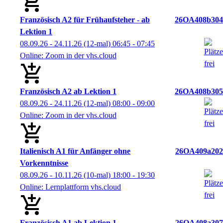
Französisch A2 für Frühaufsteher - ab
26OA408b304
Lektion 1
08.09.26 - 24.11.26
(12-mal)
06:45
- 07:45
Online: Zoom in der vhs.cloud
Französisch A2 ab Lektion 1
26OA408b305
08.09.26 - 24.11.26
(12-mal)
08:00
- 09:00
Online: Zoom in der vhs.cloud
Italienisch A1 für Anfänger ohne
26OA409a202
Vorkenntnisse
08.09.26 - 10.11.26
(10-mal)
18:00
- 19:30
Online: Lernplattform vhs.cloud
Französisch A1 ab Lektion 1
26OA408a307