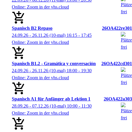
Online: Zoom in der vhs.cloud
Spanisch B2 Repaso
26OA422re301
24.09.26 - 26.11.26
(10-mal)
16:15
- 17:45
Online: Zoom in der vhs.cloud
Spanisch B1.2 - Gramática y conversación
26OA422cd301
24.09.26 - 26.11.26
(10-mal)
18:00
- 19:30
Online: Zoom in der vhs.cloud
Spanisch A1 für Anfänger ab Lektion 1
26OA422a303
28.09.26 - 07.12.26
(10-mal)
10:00
- 11:30
Online: Zoom in der vhs.cloud