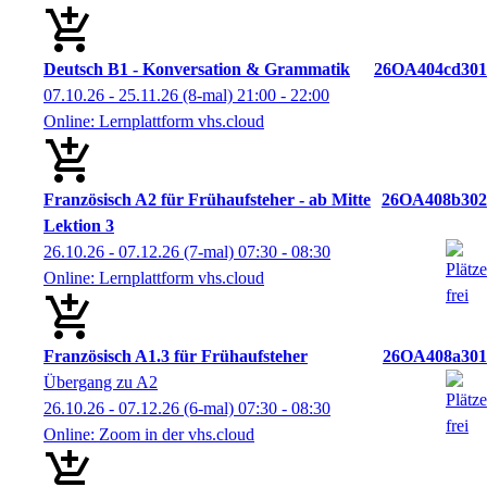
Deutsch B1 - Konversation & Grammatik
26OA404cd301
07.10.26 - 25.11.26
(8-mal)
21:00
- 22:00
Online: Lernplattform vhs.cloud
Französisch A2 für Frühaufsteher - ab Mitte
26OA408b302
Lektion 3
26.10.26 - 07.12.26
(7-mal)
07:30
- 08:30
Online: Lernplattform vhs.cloud
Französisch A1.3 für Frühaufsteher
26OA408a301
Übergang zu A2
26.10.26 - 07.12.26
(6-mal)
07:30
- 08:30
Online: Zoom in der vhs.cloud