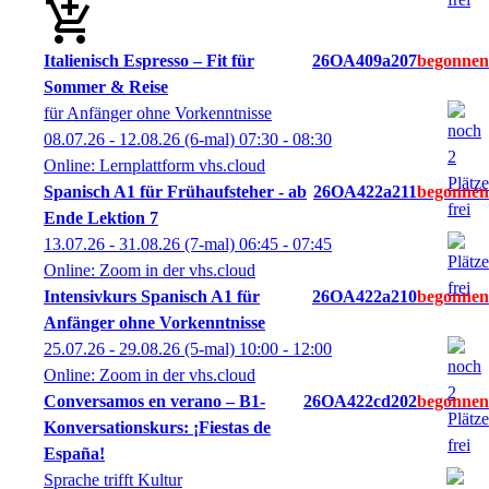
Italienisch Espresso – Fit für
26OA409a207
Sommer & Reise
für Anfänger ohne Vorkenntnisse
08.07.26 - 12.08.26
(6-mal)
07:30
- 08:30
Online: Lernplattform vhs.cloud
Spanisch A1 für Frühaufsteher - ab
26OA422a211
Ende Lektion 7
13.07.26 - 31.08.26
(7-mal)
06:45
- 07:45
Online: Zoom in der vhs.cloud
Intensivkurs Spanisch A1 für
26OA422a210
Anfänger ohne Vorkenntnisse
25.07.26 - 29.08.26
(5-mal)
10:00
- 12:00
Online: Zoom in der vhs.cloud
Conversamos en verano – B1-
26OA422cd202
Konversationskurs: ¡Fiestas de
España!
Sprache trifft Kultur