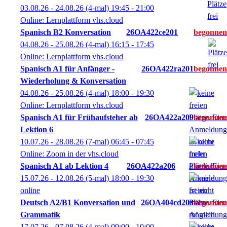
03.08.26 - 24.08.26
(4-mal)
19:45
- 21:00
Online: Lernplattform vhs.cloud
Spanisch B2 Konversation
26OA422ce201
04.08.26 - 25.08.26
(4-mal)
16:15
- 17:45
Online: Lernplattform vhs.cloud
Spanisch A1 für Anfänger -
26OA422ra201
Wiederholung & Konversation
04.08.26 - 25.08.26
(4-mal)
18:00
- 19:30
Online: Lernplattform vhs.cloud
Spanisch A1 für Frühaufsteher ab
26OA422a209
Lektion 6
10.07.26 - 28.08.26
(7-mal)
06:45
- 07:45
Online: Zoom in der vhs.cloud
Spanisch A1 ab Lektion 4
26OA422a206
15.07.26 - 12.08.26
(5-mal)
18:00
- 19:30
online
Deutsch A2/B1 Konversation und
26OA404cd203
Grammatik
17.07.26 - 07.08.26
(4-mal)
09:00
- 10:00