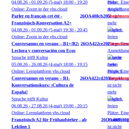
04.08.26 - 01.09.26
(5-mal)
18:00
- 19:20
Online: Zoom in der vhs.cloud
Parler en français cet été -
26OA408cb205
Französisch-Konversation A2+
04.08.26 - 01.09.26
(5-mal)
19:30
- 20:45
Online: Zoom in der vhs.cloud
Conversamos en verano – B1+/B2:
26OA422ce202
Lectura y conversación con Ecos
Sprache trifft Kultur
05.08.26 - 26.08.26
(4-mal)
18:00
- 19:15
Online: Lernplattform vhs.cloud
Conversamos en verano – B1-
26OA422cd203
Konversationskurs: ¡Cultura de
España!
Sprache trifft Kultur
06.08.26 - 27.08.26
(4-mal)
19:00
- 20:15
Online: Lernplattform vhs.cloud
Französisch A2 für Frühaufsteher - ab
26OA408b301
Lektion 1