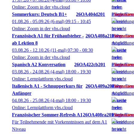
Online: Zoom in der vhs.cloud
Sommerkurs: Deutsch B1+
26OA404d201
01.08.26 - 05.09.26
(6-mal)
09:15
- 10:45
Online: Zoom in der vhs.cloud
Französisch A1 für Frühaufsteher -
26OA408a210
ab Lektion 8
03.08.26 - 12.10.26
(11-mal)
07:30
- 08:30
Online: Zoom in der vhs.cloud
Spanisch A2 Konversation
26OA422cb201
03.08.26 - 24.08.26
(4-mal)
18:00
- 19:30
Online: Lernplattform vhs.cloud
Italienisch A1 - Schnupperkurs für
26OA409a204
Anfänger
04.08.26 - 25.08.26
(4-mal)
18:00
- 19:30
Online: Lernplattform vhs.cloud
Französischer Sommer-Refresh A1
26OA408ra205
Für Teilnehmende mit Vorkenntnissen auf dem A1
Niveau