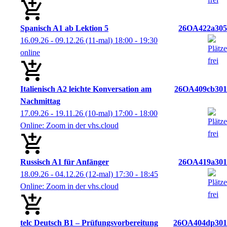
Spanisch A1 ab Lektion 5
26OA422a305
16.09.26 - 09.12.26
(11-mal)
18:00
- 19:30
online
Italienisch A2 leichte Konversation am
26OA409cb301
Nachmittag
17.09.26 - 19.11.26
(10-mal)
17:00
- 18:00
Online: Zoom in der vhs.cloud
Russisch A1 für Anfänger
26OA419a301
18.09.26 - 04.12.26
(12-mal)
17:30
- 18:45
Online: Zoom in der vhs.cloud
telc Deutsch B1 – Prüfungsvorbereitung
26OA404dp301