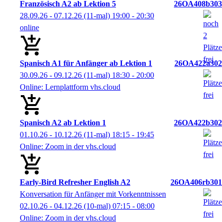
Französisch A2 ab Lektion 5
26OA408b303
28.09.26 - 07.12.26
(11-mal)
19:00
- 20:30
online
Spanisch A1 für Anfänger ab Lektion 1
26OA422a302
30.09.26 - 09.12.26
(11-mal)
18:30
- 20:00
Online: Lernplattform vhs.cloud
Spanisch A2 ab Lektion 1
26OA422b302
01.10.26 - 10.12.26
(11-mal)
18:15
- 19:45
Online: Zoom in der vhs.cloud
Early-Bird Refresher English A2
26OA406rb301
Konversation für Anfänger mit Vorkenntnissen
02.10.26 - 04.12.26
(10-mal)
07:15
- 08:00
Online: Zoom in der vhs.cloud