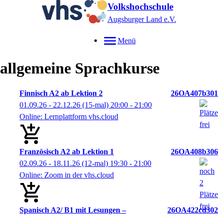
Volkshochschule
Augsburger Land e.V.
Menü
allgemeine Sprachkurse
Finnisch A2 ab Lektion 2
26OA407b301
01.09.26 - 22.12.26
(15-mal)
20:00
- 21:00
Online: Lernplattform vhs.cloud
Französisch A2 ab Lektion 1
26OA408b306
02.09.26 - 18.11.26
(12-mal)
19:30
- 21:00
Online: Zoom in der vhs.cloud
Spanisch A2/ B1 mit Lesungen –
26OA422cd302