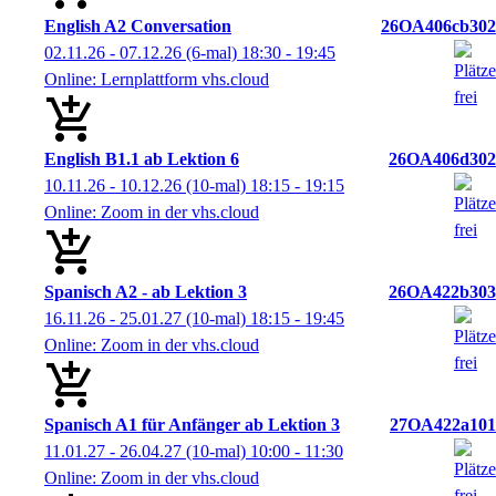
English A2 Conversation
26OA406cb302
02.11.26 - 07.12.26
(6-mal)
18:30
- 19:45
Online: Lernplattform vhs.cloud
English B1.1 ab Lektion 6
26OA406d302
10.11.26 - 10.12.26
(10-mal)
18:15
- 19:15
Online: Zoom in der vhs.cloud
Spanisch A2 - ab Lektion 3
26OA422b303
16.11.26 - 25.01.27
(10-mal)
18:15
- 19:45
Online: Zoom in der vhs.cloud
Spanisch A1 für Anfänger ab Lektion 3
27OA422a101
11.01.27 - 26.04.27
(10-mal)
10:00
- 11:30
Online: Zoom in der vhs.cloud