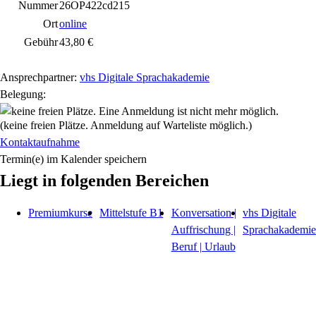
Nummer
26OP422cd215
Ort
online
Gebühr
43,80 €
Ansprechpartner:
vhs Digitale Sprachakademie
Belegung:
(keine freien Plätze. Anmeldung auf Warteliste möglich.)
Kontaktaufnahme
Termin(e) im Kalender speichern
Liegt in folgenden Bereichen
Premiumkurse
Mittelstufe B1
Konversation |
vhs Digitale
Auffrischung |
Sprachakademie
Beruf | Urlaub