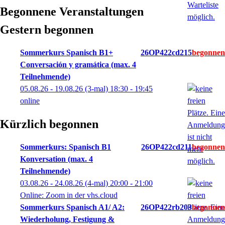
Begonnene Veranstaltungen
Gestern begonnen
Sommerkurs Spanisch B1+
26OP422cd215
Conversación y gramática (max. 4
Teilnehmende)
05.08.26 - 19.08.26
(3-mal)
18:30
- 19:45
online
Kürzlich begonnen
Sommerkurs: Spanisch B1
26OP422cd211
Konversation (max. 4
Teilnehmende)
03.08.26 - 24.08.26
(4-mal)
20:00
- 21:00
Online: Zoom in der vhs.cloud
Sommerkurs Spanisch A1/ A2:
26OP422rb203
Wiederholung, Festigung &