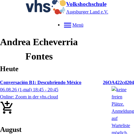
Volkshochschule
Augsburger Land e.V.
Menü
Andrea
Echeverria
Fontes
Heute
Conversación B1: Descubriendo México
26OA422cd204
06.08.26
(1-mal)
18:45
- 20:45
Online: Zoom in der vhs.cloud
August