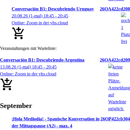
Conversación B1: Descubriendo Uruguay
26OA422cd208
20.08.26
(1-mal)
18:45
- 20:45
Online: Zoom in der vhs.cloud
Veranstaltungen mit Warteliste:
Conversación B1: Descubriendo Argentina
26OA422cd209
13.08.26
(1-mal)
18:45
- 20:45
Online: Zoom in der vhs.cloud
September
¡Hola Mediodía! - Spanische Konversation in
26OP422cb304
der Mittagspause (A2) - max. 4