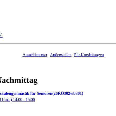
V.
Anmeldecenter
Außenstellen
Für Kursleitungen
achmittag
lsäulengymnastik für Senioren
26KÖ302wb301
11-mal)
14:00
- 15:00