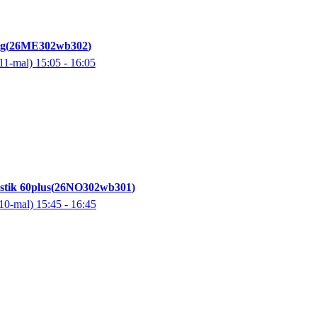
ng
26ME302wb302
11-mal)
15:05
- 16:05
tik 60plus
26NO302wb301
10-mal)
15:45
- 16:45