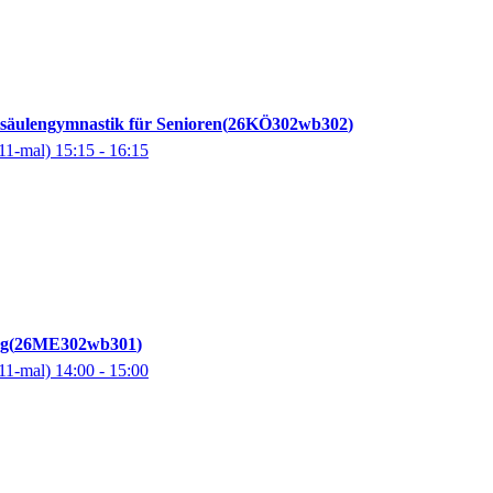
lsäulengymnastik für Senioren
26KÖ302wb302
11-mal)
15:15
- 16:15
ng
26ME302wb301
11-mal)
14:00
- 15:00