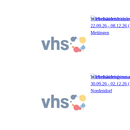
Wirbelsäulentraini
22.09.26 - 08.12.26
(
Meitingen
Wirbelsäulengymnas
30.09.26 - 02.12.26
(
Nordendorf