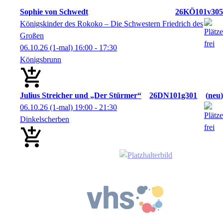
Sophie von Schwedt
26KÖ101v305
Königskinder des Rokoko – Die Schwestern Friedrich des
Großen
06.10.26
(1-mal)
16:00
- 17:30
Königsbrunn
Julius Streicher und „Der Stürmer“
26DN101g301
neu
06.10.26
(1-mal)
19:00
- 21:30
Dinkelscherben