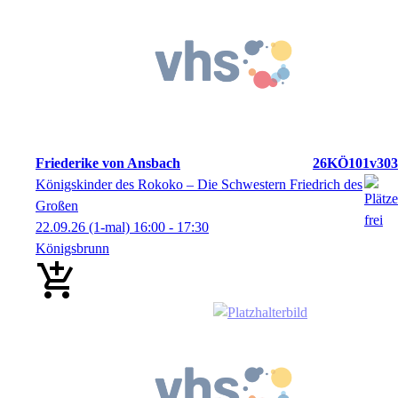
Friederike von Ansbach
26KÖ101v303
Königskinder des Rokoko – Die Schwestern Friedrich des
Großen
22.09.26
(1-mal)
16:00
- 17:30
Königsbrunn