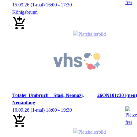
15.09.26
(1-mal)
16:00
- 17:30
Königsbrunn
Totaler Umbruch – Stasi, Neonazi,
26ON101z301
neu
Neuanfang
16.09.26
(1-mal)
18:00
- 19:30