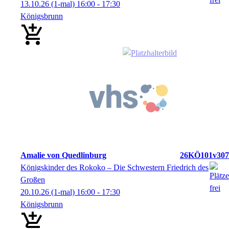
13.10.26
(1-mal)
16:00
- 17:30
Königsbrunn
Amalie von Quedlinburg
26KÖ101v307
Königskinder des Rokoko – Die Schwestern Friedrich des
Großen
20.10.26
(1-mal)
16:00
- 17:30
Königsbrunn