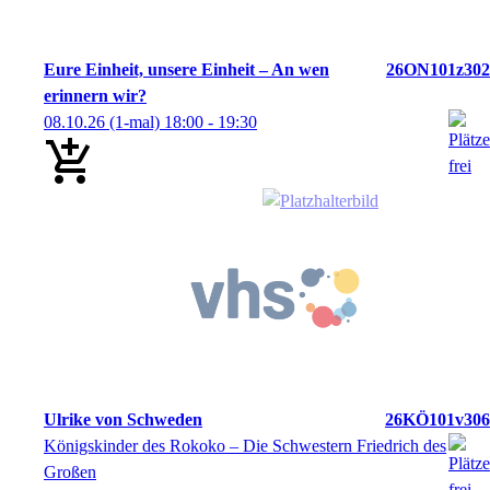
Eure Einheit, unsere Einheit – An wen
26ON101z302
erinnern wir?
08.10.26
(1-mal)
18:00
- 19:30
Ulrike von Schweden
26KÖ101v306
Königskinder des Rokoko – Die Schwestern Friedrich des
Großen