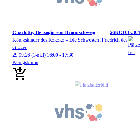
Charlotte, Herzogin von Braunschweig
26KÖ101v304
Königskinder des Rokoko – Die Schwestern Friedrich des
Großen
29.09.26
(1-mal)
16:00
- 17:30
Königsbrunn