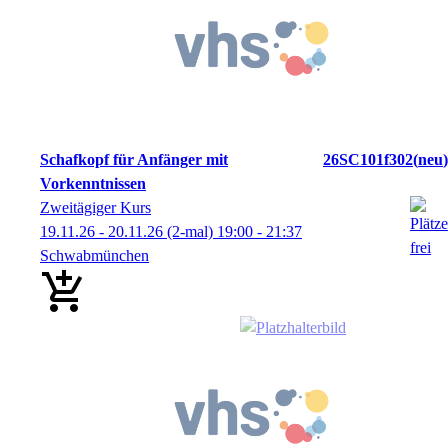
Schafkopf für Anfänger mit
26SC101f302
neu
Vorkenntnissen
Zweitägiger Kurs
19.11.26 - 20.11.26
(2-mal)
19:00
- 21:37
Schwabmünchen