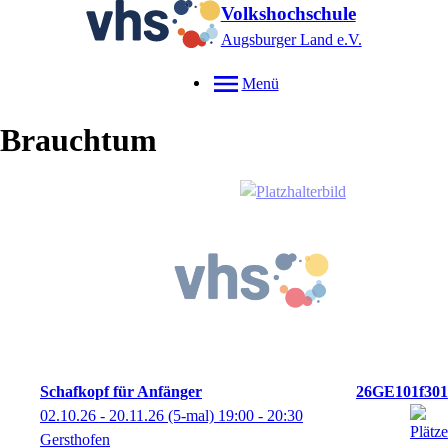
Volkshochschule
Augsburger Land e.V.
Menü
Brauchtum
Schafkopf für Anfänger
26GE101f301
02.10.26 - 20.11.26
(5-mal)
19:00
- 20:30
Gersthofen