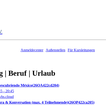
V.
Anmeldecenter
Außenstellen
Für Kursleitungen
 | Beruf | Urlaub
escubriendo México
26OA422cd204
45
- 20:45
vhs.cloud
ura & Konversation (max. 4 Teilnehmende)
26OP422ca205