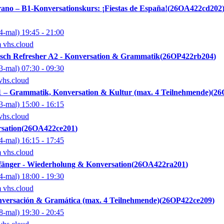
ano – B1-Konversationskurs: ¡Fiestas de España!
26OA422cd202
4-mal)
19:45
- 21:00
m vhs.cloud
sch Refresher A2 - Konversation & Grammatik
26OP422rb204
3-mal)
07:30
- 09:30
vhs.cloud
 – Grammatik, Konversation & Kultur (max. 4 Teilnehmende)
26
3-mal)
15:00
- 16:15
vhs.cloud
sation
26OA422ce201
4-mal)
16:15
- 17:45
m vhs.cloud
fänger - Wiederholung & Konversation
26OA422ra201
4-mal)
18:00
- 19:30
m vhs.cloud
versación & Gramática (max. 4 Teilnehmende)
26OP422ce209
8-mal)
19:30
- 20:45