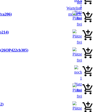
ca206
b214
)
26OP422cb305
02