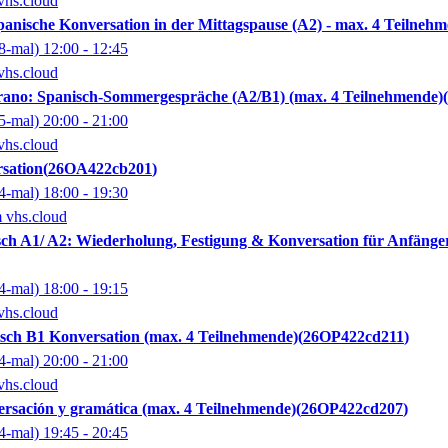
vhs.cloud
panische Konversation in der Mittagspause (A2) - max. 4 Teilneh
8-mal)
12:00
- 12:45
vhs.cloud
rano: Spanisch-Sommergespräche (A2/B1) (max. 4 Teilnehmende)
5-mal)
20:00
- 21:00
vhs.cloud
sation
26OA422cb201
4-mal)
18:00
- 19:30
m vhs.cloud
h A1/ A2: Wiederholung, Festigung & Konversation für Anfänge
4-mal)
18:00
- 19:15
vhs.cloud
ch B1 Konversation (max. 4 Teilnehmende)
26OP422cd211
4-mal)
20:00
- 21:00
vhs.cloud
rsación y gramática (max. 4 Teilnehmende)
26OP422cd207
4-mal)
19:45
- 20:45