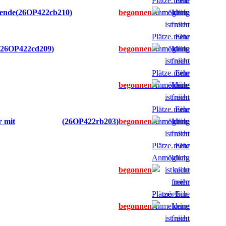
mende
26OP422cb210
26OP422cd209
r mit
26OP422rb203