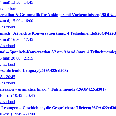
4-mal)
13:30
- 14:45
m vhs.cloud
ersation & Grammatik für Anfänger mit Vorkenntnissen
26OP422
4-mal)
15:00
- 16:00
vhs.cloud
isch - A2 leichte Konversation (max. 4 Teilnehmende)
26OP422c
3-mal)
16:30
- 17:45
vhs.cloud
ano! – Spanisch-Konversation A2 am Abend (max. 4 Teilnehmende
6-mal)
20:00
- 21:15
vhs.cloud
Descubriendo Uruguay
26OA422cd208
45
- 20:45
vhs.cloud
rsación y gramática (max. 4 Teilnehmende)
26OP422cd301
10-mal)
19:45
- 20:45
vhs.cloud
 Lesungen – Geschichten, die Gesprächsstoff liefern
26OA422cd3
10-mal)
19:45
- 21:00