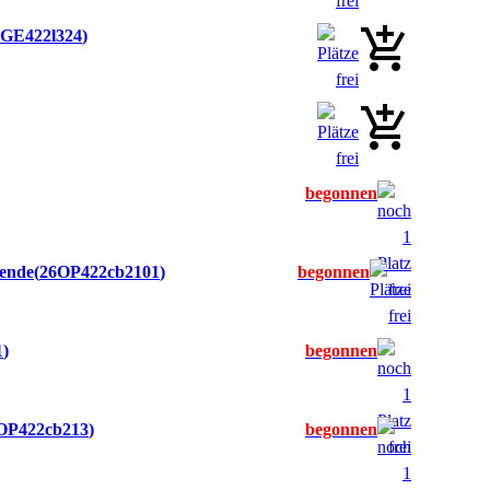
6GE422l324
mende
26OP422cb2101
1
OP422cb213