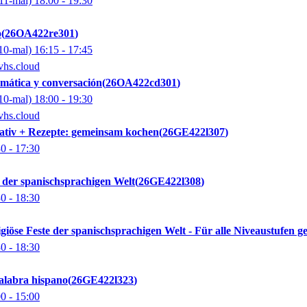
11-mal)
18:00
- 19:30
o
26OA422re301
10-mal)
16:15
- 17:45
vhs.cloud
mática y conversación
26OA422cd301
10-mal)
18:00
- 19:30
vhs.cloud
ativ + Rezepte: gemeinsam kochen
26GE422l307
30
- 17:30
 der spanischsprachigen Welt
26GE422l308
30
- 18:30
giöse Feste der spanischsprachigen Welt - Für alle Niveaustufen g
30
- 18:30
alabra hispano
26GE422l323
00
- 15:00