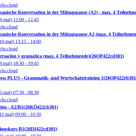
vhs.cloud
panische Konversation in der Mittagspause (A2) - max. 4 Teilneh
8-mal)
12:00
- 12:45
vhs.cloud
panische Konversation in der Mittagspause A2 (max. 4 Teilnehmen
10-mal)
13:15
- 14:00
vhs.cloud
rsación y gramática (max. 4 Teilnehmende)
26OP422cd303
8-mal)
18:30
- 19:45
vhs.cloud
ness PLUS - Grammatik- und Wortschatztraining 1
26OP422rb301
6-mal)
07:30
- 08:30
vhs.cloud
ión - A2/B1
26KÖ422cb301
11-mal)
09:00
- 10:30
ionskurs B1
26DI422cd301