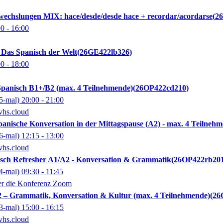
echslungen MIX: hace/desde/desde hace + recordar/acordarse
2
00
- 16:00
: Das Spanisch der Welt
26GE422lb326
00
- 18:00
panisch B1+/B2 (max. 4 Teilnehmende)
26OP422cd210
5-mal)
20:00
- 21:00
vhs.cloud
panische Konversation in der Mittagspause (A2) - max. 4 Teilneh
6-mal)
12:15
- 13:00
vhs.cloud
sch Refresher A1/A2 - Konversation & Grammatik
26OP422rb20
4-mal)
09:30
- 11:45
ber die Konferenz Zoom
 – Grammatik, Konversation & Kultur (max. 4 Teilnehmende)
26
3-mal)
15:00
- 16:15
vhs.cloud