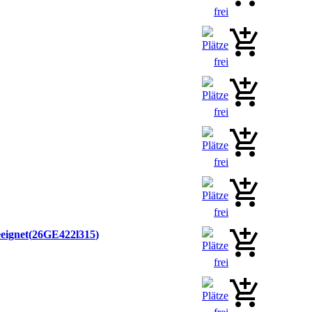
eeignet
26GE422l315