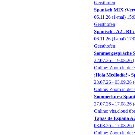
Gersthofen
Spanisch MIX :Verw
06.11.26
(1-mal)
15:
Gersthofen
Spanisch - A2 - B1 
06.11.26
(1-mal)
17:
Gersthofen
Sommergespräche S
22.07.26 - 19.08.26
(
Online: Zoom in der 
¡Hola Mediodía! - S
23.07.26 - 03.09.26
(
Online: Zoom in der 
Sommerkurs: Spani
27.07.26 - 17.08.26
(
Online: vhs.cloud ü
Tapas de España A2
03.08.26 - 17.08.26
(
Online: Zoom in der 