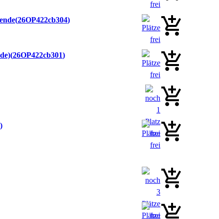
mende
26OP422cb304
de)
26OP422cb301