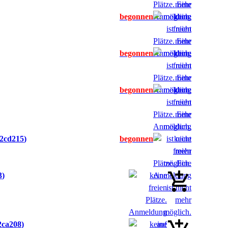
2cd215
3
ca208