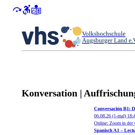
Volkshochschule
Augsburger Land e.
Konversation | Auffrischung
Conversación B1: D
06.08.26
(1-mal)
18:
Online: Zoom in der 
Spanisch A1 – Lect