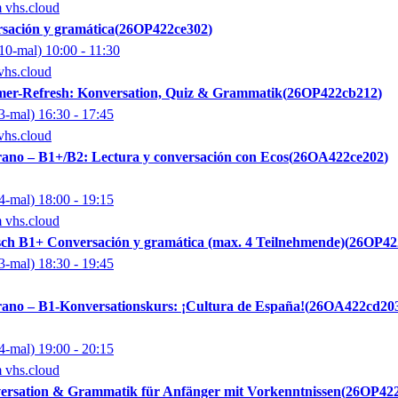
m vhs.cloud
sación y gramática
26OP422ce302
10-mal)
10:00
- 11:30
vhs.cloud
mer-Refresh: Konversation, Quiz & Grammatik
26OP422cb212
3-mal)
16:30
- 17:45
vhs.cloud
ano – B1+/B2: Lectura y conversación con Ecos
26OA422ce202
4-mal)
18:00
- 19:15
m vhs.cloud
h B1+ Conversación y gramática (max. 4 Teilnehmende)
26OP42
3-mal)
18:30
- 19:45
ano – B1-Konversationskurs: ¡Cultura de España!
26OA422cd20
4-mal)
19:00
- 20:15
m vhs.cloud
ersation & Grammatik für Anfänger mit Vorkenntnissen
26OP422