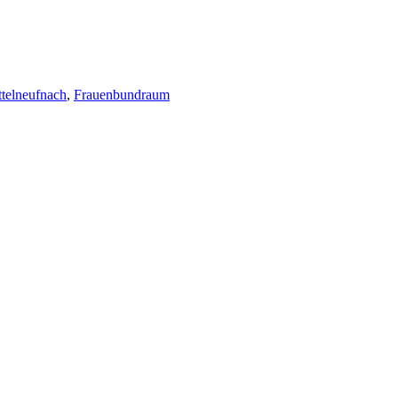
ttelneufnach
,
Frauenbundraum