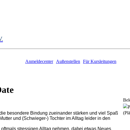
V.
Anmeldecenter
Außenstellen
Für Kursleitungen
ate
Bel
(Plä
 die besondere Bindung zueinander stärken und viel Spaß
utter und (Schwieger-) Tochter im Alltag leider in den
oftmals stressigen Alltag nehmen, dabei etwas Neues