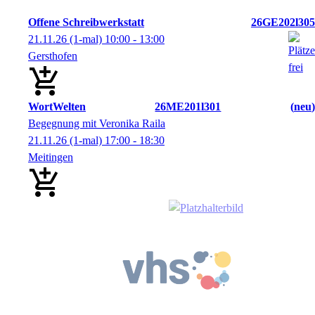
Offene Schreibwerkstatt
26GE202l305
21.11.26
(1-mal)
10:00
- 13:00
Gersthofen
WortWelten
26ME201l301
neu
Begegnung mit Veronika Raila
21.11.26
(1-mal)
17:00
- 18:30
Meitingen