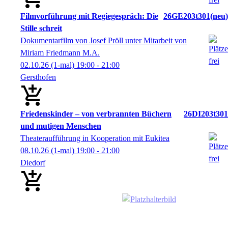
Filmvorführung mit Regiegespräch: Die
26GE203t301
neu
Stille schreit
Dokumentarfilm von Josef Pröll unter Mitarbeit von
Miriam Friedmann M.A.
02.10.26
(1-mal)
19:00
- 21:00
Gersthofen
Friedenskinder – von verbrannten Büchern
26DI203t301
und mutigen Menschen
Theateraufführung in Kooperation mit Eukitea
08.10.26
(1-mal)
19:00
- 21:00
Diedorf