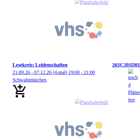
Lesekreis: Leidenschaften
26SC201l301
21.09.26 - 07.12.26
(4-mal)
19:00
- 21:00
Schwabmünchen