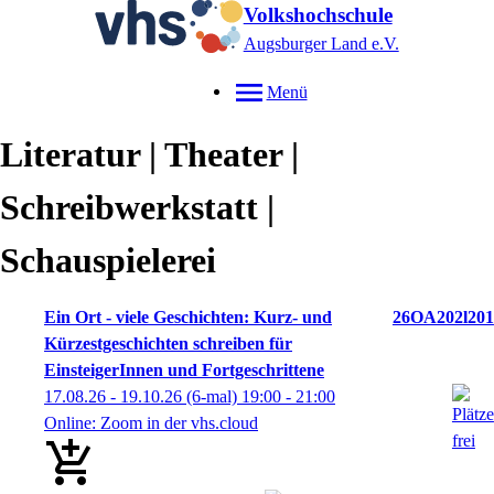
Volkshochschule
Augsburger Land e.V.
Menü
Literatur | Theater |
Schreibwerkstatt |
Schauspielerei
Ein Ort - viele Geschichten: Kurz- und
26OA202l201
Kürzestgeschichten schreiben für
EinsteigerInnen und Fortgeschrittene
17.08.26 - 19.10.26
(6-mal)
19:00
- 21:00
Online: Zoom in der vhs.cloud