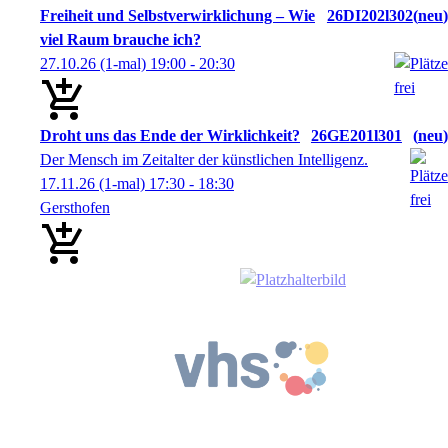
Freiheit und Selbstverwirklichung – Wie
26DI202l302
neu
viel Raum brauche ich?
27.10.26
(1-mal)
19:00
- 20:30
Droht uns das Ende der Wirklichkeit?
26GE201l301
neu
Der Mensch im Zeitalter der künstlichen Intelligenz.
17.11.26
(1-mal)
17:30
- 18:30
Gersthofen