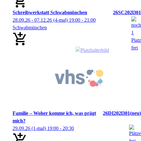
Schreibwerkstatt Schwabmünchen
26SC202l301
28.09.26 - 07.12.26
(4-mal)
19:00
- 21:00
Schwabmünchen
Familie – Woher komme ich, was prägt
26DI202l301
neu
mich?
29.09.26
(1-mal)
19:00
- 20:30