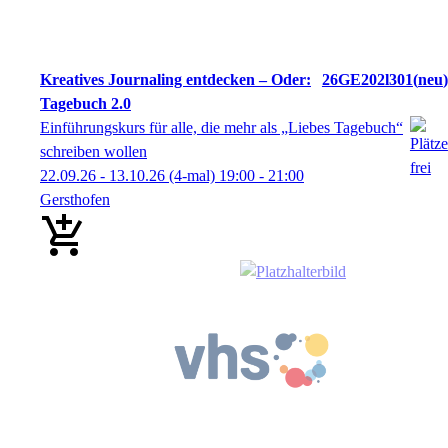
Kreatives Journaling entdecken – Oder:
26GE202l301
neu
Tagebuch 2.0
Einführungskurs für alle, die mehr als „Liebes Tagebuch“
schreiben wollen
22.09.26 - 13.10.26
(4-mal)
19:00
- 21:00
Gersthofen