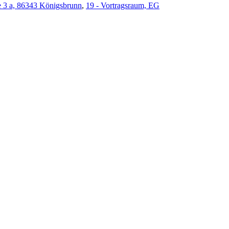
e 3 a, 86343 Königsbrunn
,
19 - Vortragsraum, EG