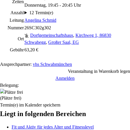
Zeiten
Donnerstag, 19:45 - 20:45 Uhr
Anzahl
12 Termin(e)
Leitung
Angelina Schmid
Nummer
26SC302g302
Dorfgemeinschaftshaus
,
Kirchweg 1, 86830
Ort
Schwabegg
,
Großer Saal, EG
Gebühr
63,20 €
Ansprechpartner:
vhs Schwabmünchen
Veranstaltung in Warenkorb legen
Anmelden
Belegung:
(Plätze frei)
Termin(e) im Kalender speichern
Liegt in folgenden Bereichen
Fit und Aktiv für jedes Alter und Fitnesslevel