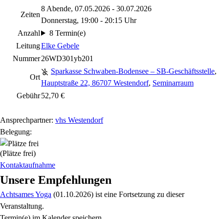
8 Abende, 07.05.2026 - 30.07.2026
Zeiten
Donnerstag, 19:00 - 20:15 Uhr
Anzahl
8 Termin(e)
Leitung
Elke Gebele
Nummer
26WD301yb201
Sparkasse Schwaben-Bodensee – SB-Geschäftsstelle
,
Ort
Hauptstraße 22, 86707 Westendorf
,
Seminarraum
Gebühr
52,70 €
Ansprechpartner:
vhs Westendorf
Belegung:
(Plätze frei)
Kontaktaufnahme
Unsere Empfehlungen
Achtsames Yoga
(01.10.2026)
ist eine Fortsetzung zu
dieser
Veranstaltung.
Termin(e) im Kalender speichern