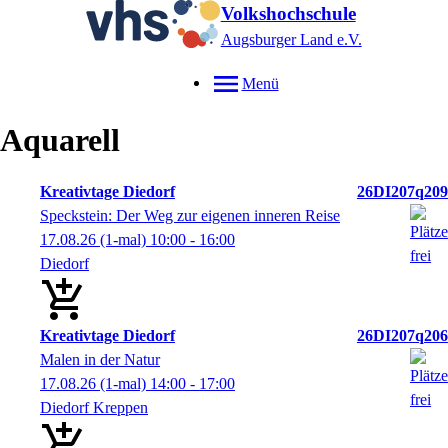
Volkshochschule
Augsburger Land e.V.
Menü
Aquarell
Kreativtage Diedorf
26DI207q209
Speckstein: Der Weg zur eigenen inneren Reise
17.08.26
(1-mal)
10:00
- 16:00
Diedorf
Kreativtage Diedorf
26DI207q206
Malen in der Natur
17.08.26
(1-mal)
14:00
- 17:00
Diedorf Kreppen