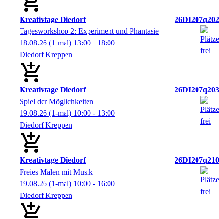
Kreativtage Diedorf
26DI207q202
Tagesworkshop 2: Experiment und Phantasie
18.08.26
(1-mal)
13:00
- 18:00
Diedorf Kreppen
Kreativtage Diedorf
26DI207q203
Spiel der Möglichkeiten
19.08.26
(1-mal)
10:00
- 13:00
Diedorf Kreppen
Kreativtage Diedorf
26DI207q210
Freies Malen mit Musik
19.08.26
(1-mal)
10:00
- 16:00
Diedorf Kreppen