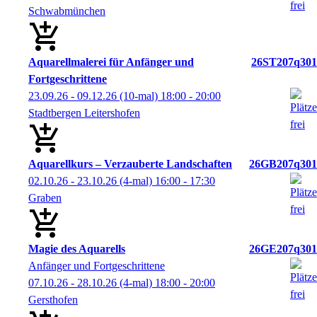
Schwabmünchen
Aquarellmalerei für Anfänger und
26ST207q301
Fortgeschrittene
23.09.26 - 09.12.26
(10-mal)
18:00
- 20:00
Stadtbergen Leitershofen
Aquarellkurs – Verzauberte Landschaften
26GB207q301
02.10.26 - 23.10.26
(4-mal)
16:00
- 17:30
Graben
Magie des Aquarells
26GE207q301
Anfänger und Fortgeschrittene
07.10.26 - 28.10.26
(4-mal)
18:00
- 20:00
Gersthofen