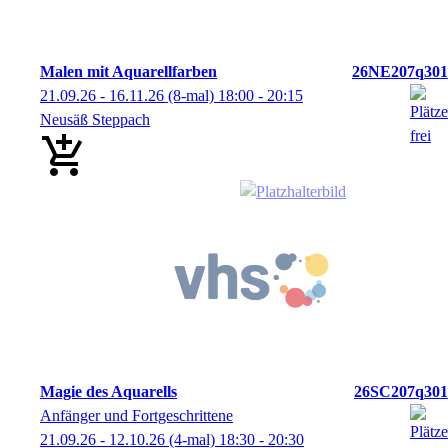
Malen mit Aquarellfarben
26NE207q301
21.09.26 - 16.11.26
(8-mal)
18:00
- 20:15
Neusäß Steppach
Magie des Aquarells
26SC207q301
Anfänger und Fortgeschrittene
21.09.26 - 12.10.26
(4-mal)
18:30
- 20:30