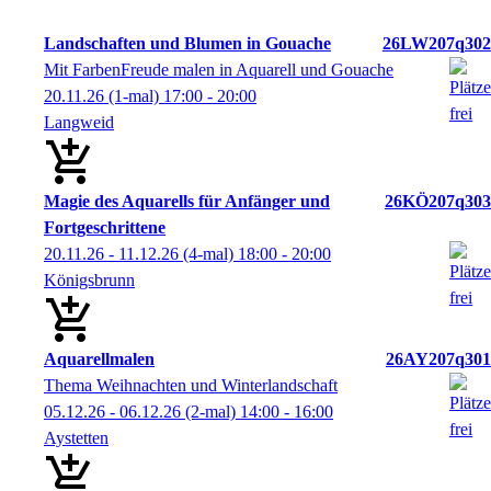
Landschaften und Blumen in Gouache
26LW207q302
Mit FarbenFreude malen in Aquarell und Gouache
20.11.26
(1-mal)
17:00
- 20:00
Langweid
Magie des Aquarells für Anfänger und
26KÖ207q303
Fortgeschrittene
20.11.26 - 11.12.26
(4-mal)
18:00
- 20:00
Königsbrunn
Aquarellmalen
26AY207q301
Thema Weihnachten und Winterlandschaft
05.12.26 - 06.12.26
(2-mal)
14:00
- 16:00
Aystetten