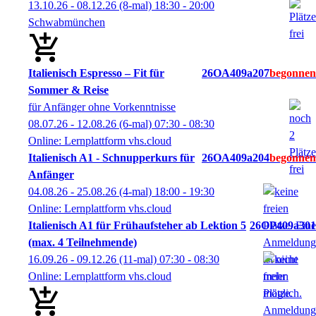
13.10.26 - 08.12.26
(8-mal)
18:30
- 20:00
Schwabmünchen
Italienisch Espresso – Fit für
26OA409a207
Sommer & Reise
für Anfänger ohne Vorkenntnisse
08.07.26 - 12.08.26
(6-mal)
07:30
- 08:30
Online: Lernplattform vhs.cloud
Italienisch A1 - Schnupperkurs für
26OA409a204
Anfänger
04.08.26 - 25.08.26
(4-mal)
18:00
- 19:30
Online: Lernplattform vhs.cloud
Italienisch A1 für Frühaufsteher ab Lektion 5
26OP409a301
(max. 4 Teilnehmende)
16.09.26 - 09.12.26
(11-mal)
07:30
- 08:30
Online: Lernplattform vhs.cloud