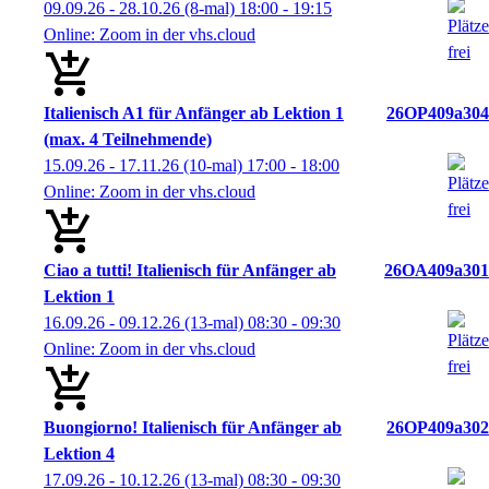
09.09.26 - 28.10.26
(8-mal)
18:00
- 19:15
Online: Zoom in der vhs.cloud
Italienisch A1 für Anfänger ab Lektion 1
26OP409a304
(max. 4 Teilnehmende)
15.09.26 - 17.11.26
(10-mal)
17:00
- 18:00
Online: Zoom in der vhs.cloud
Ciao a tutti! Italienisch für Anfänger ab
26OA409a301
Lektion 1
16.09.26 - 09.12.26
(13-mal)
08:30
- 09:30
Online: Zoom in der vhs.cloud
Buongiorno! Italienisch für Anfänger ab
26OP409a302
Lektion 4
17.09.26 - 10.12.26
(13-mal)
08:30
- 09:30