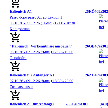
Italienisch A1
26KÖ409a302
Passo dopo passo A1 ab Lektion 1
05.10.26 - 21.12.26
(11-mal)
17:00
- 18:30
Königsbrunn
"Italienisch: Vorkenntnisse ausbauen"
26GE409a301
05.10.26 - 07.12.26
(9-mal)
17:30
- 19:00
Gersthofen
Italienisch für Anfänger A1
26ZU409a303
07.10.26 - 09.12.26
(8-mal)
18:30
- 20:00
Zusmarshausen
Italienisch A1 für Anfänger
26SC409a301
neu