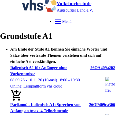
Volkshochschule
Augsburger Land e.V.
Menü
Grundstufe A1
Am Ende der Stufe A1 können Sie einfache Wörter und
Sätze über vertraute Themen verstehen und sich auf
einfache Art verständigen.
Italienisch A1 für Anfänger ohne
26OA409a202
Vorkenntnisse
08.09.26 - 10.11.26
(10-mal)
18:00
- 19:30
Online: Lernplattform vhs.cloud
Parliamo! - Italienisch A1: Sprechen von
26OP409ca306
Anfang an (max. 4 Teilnehmende