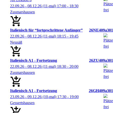
22.09.26 - 08.12.26
(11-mal)
17:00
- 18:30
Zusmarshausen
Italienisch für “fortgeschrittene Anfänger”
26NE409a301
22.09.26 - 08.12.26
(11-mal)
18:15
- 19:45
Neusäß
Italienisch A1 - Fortsetzung
26ZU409a301
22.09.26 - 08.12.26
(11-mal)
18:30
- 20:00
Zusmarshausen
Italienisch A1 - Fortsetzung
26GH409a301
23.09.26 - 09.12.26
(10-mal)
17:30
- 19:00
Gessertshausen