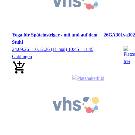
Yoga für Späteinsteiger - mit und auf dem
26GA301ya302
Stuhl
24.09.26 - 10.12.26
(11-mal)
10:45
- 11:45
Gablingen