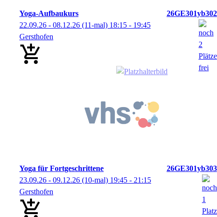
Yoga-Aufbaukurs
26GE301yb302
22.09.26 - 08.12.26
(11-mal)
18:15
- 19:45
Gersthofen
Yoga für Fortgeschrittene
26GE301yb303
23.09.26 - 09.12.26
(10-mal)
19:45
- 21:15
Gersthofen