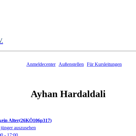
V.
Anmeldecenter
Außenstellen
Für Kursleitungen
Ayhan
Hardaldali
kein Alter
26KÖ106p317
 jünger auszusehen
00
- 17:00