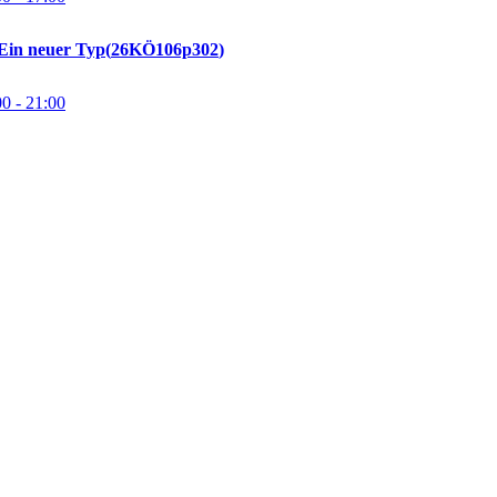
Ein neuer Typ
26KÖ106p302
00
- 21:00