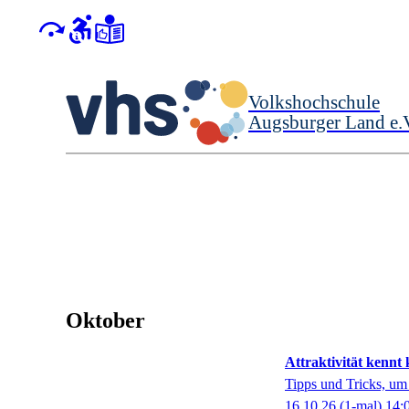
Volkshochschule
Augsburger Land e.
Oktober
Attraktivität kennt 
Tipps und Tricks, um
16.10.26
(1-mal)
14: