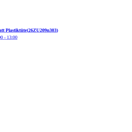
tt Plastiktüte
26ZU209n303
00
- 13:00