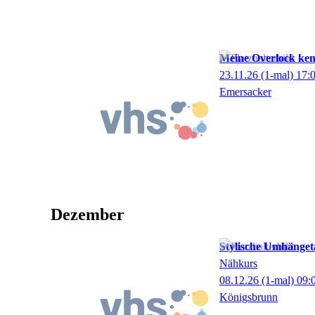
Meine Overlock ke
23.11.26
(1-mal)
17:
Emersacker
Dezember
Stylische Umhänget
Nähkurs
08.12.26
(1-mal)
09:
Königsbrunn