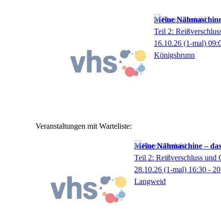
Meine Nähmaschine
Teil 2: Reißverschlus
16.10.26
(1-mal)
09:
Königsbrunn
Veranstaltungen mit Warteliste:
Meine Nähmaschine – da
Teil 2: Reißverschluss und 
28.10.26
(1-mal)
16:30
- 20
Langweid