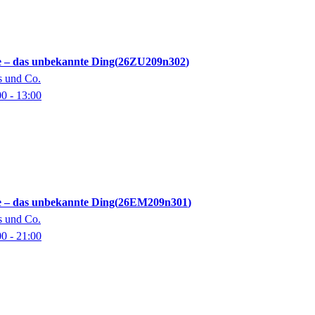
 – das unbekannte Ding
26ZU209n302
s und Co.
00
- 13:00
 – das unbekannte Ding
26EM209n301
s und Co.
00
- 21:00