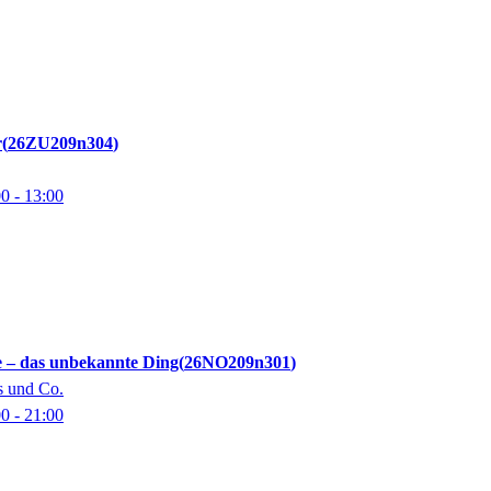
r
26ZU209n304
00
- 13:00
 – das unbekannte Ding
26NO209n301
s und Co.
00
- 21:00