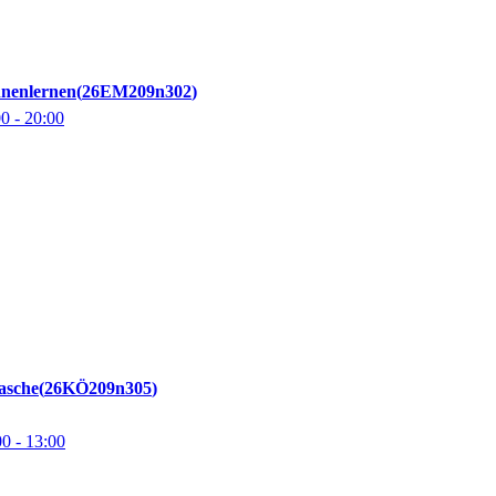
nnenlernen
26EM209n302
00
- 20:00
asche
26KÖ209n305
00
- 13:00