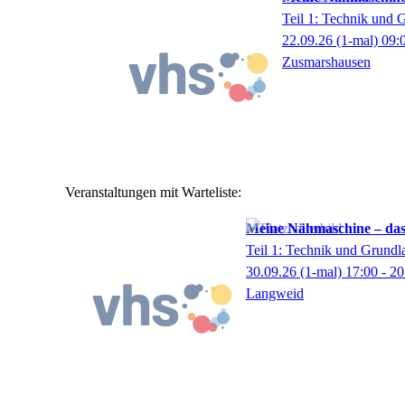
Teil 1: Technik und 
22.09.26
(1-mal)
09:
Zusmarshausen
Veranstaltungen mit Warteliste:
Meine Nähmaschine – da
Teil 1: Technik und Grundl
30.09.26
(1-mal)
17:00
- 20
Langweid