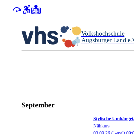
Volkshochschule
Augsburger Land e.
September
Stylische Umhänget
Nähkurs
03.09.26
(1-mal)
09: