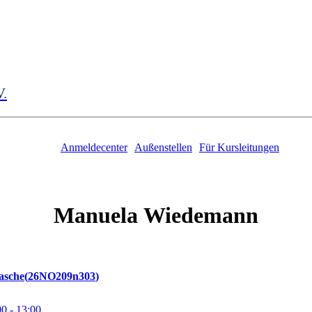
V.
Anmeldecenter
Außenstellen
Für Kursleitungen
Manuela
Wiedemann
asche
26NO209n303
00
- 13:00