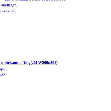
Grundlagen
00
- 12:00
s unbekannte Ding
26LW209n301
agen
:00