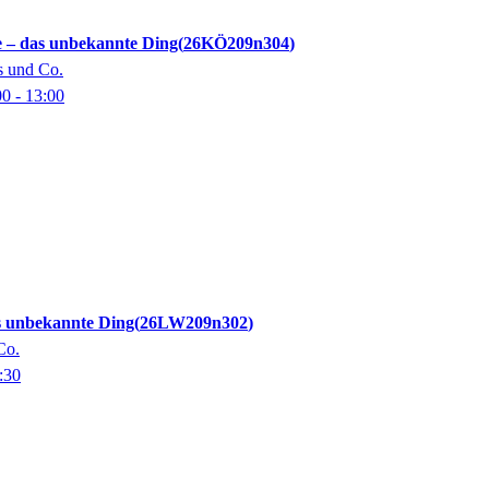
 – das unbekannte Ding
26KÖ209n304
s und Co.
00
- 13:00
s unbekannte Ding
26LW209n302
Co.
:30