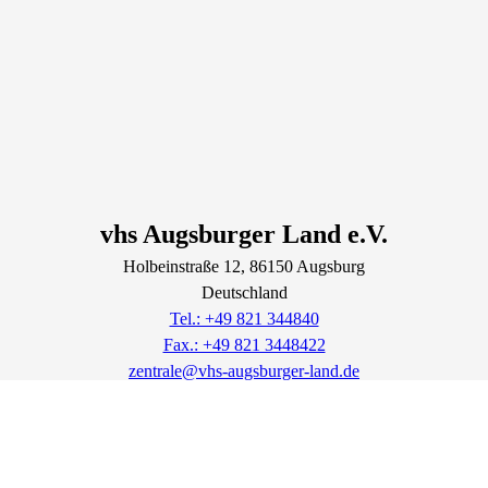
vhs Augsburger Land e.V.
Holbeinstraße
12
, 86150
Augsburg
Deutschland
Tel.: +49 821 344840
Fax.: +49 821 3448422
zentrale@vhs-augsburger-land.de
Lage & Routenplaner