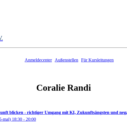
V.
Anmeldecenter
Außenstellen
Für Kursleitungen
Coralie
Randi
kunft blicken - richtiger Umgang mit KI, Zukunftsängsten und ne
5-mal)
18:30
- 20:00