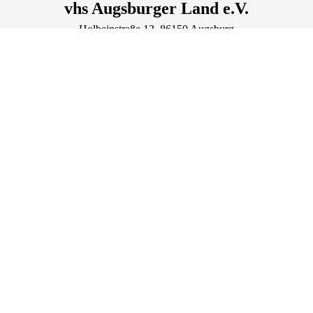
vhs Augsburger Land e.V.
Holbeinstraße
12
, 86150
Augsburg
Deutschland
Tel.: +49 821 344840
Fax.: +49 821 3448422
zentrale@vhs-augsburger-land.de
Lage & Routenplaner