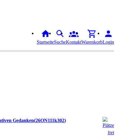
Startseite
Suche
Kontakt
Warenkorb
Login
gativen Gedanken
26ON111k302