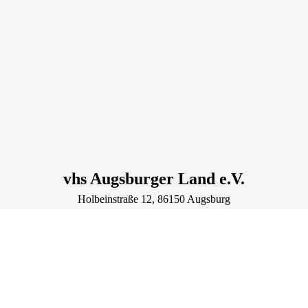
vhs Augsburger Land e.V.
Holbeinstraße
12
, 86150
Augsburg
Deutschland
Tel.: +49 821 344840
Fax.: +49 821 3448422
zentrale@vhs-augsburger-land.de
Lage & Routenplaner