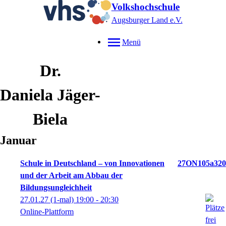
Volkshochschule
Augsburger Land e.V.
Menü
Dr.
Daniela
Jäger-
Biela
Januar
Schule in Deutschland – von Innovationen
27ON105a320
und der Arbeit am Abbau der
Bildungsungleichheit
27.01.27
(1-mal)
19:00
- 20:30
Online-Plattform