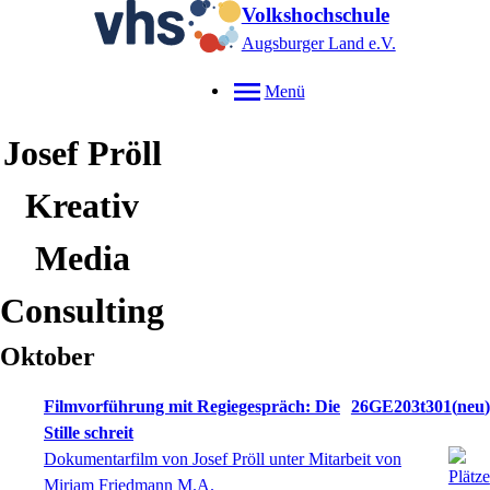
Volkshochschule
Augsburger Land e.V.
Menü
Josef
Pröll
Kreativ
Media
Consulting
Oktober
Filmvorführung mit Regiegespräch: Die
26GE203t301
neu
Stille schreit
Dokumentarfilm von Josef Pröll unter Mitarbeit von
Miriam Friedmann M.A.