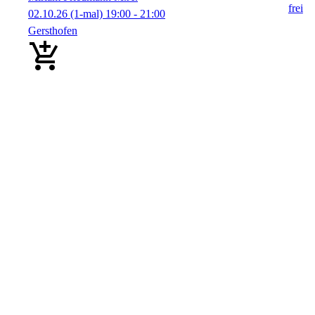
02.10.26
(1-mal)
19:00
- 21:00
Gersthofen