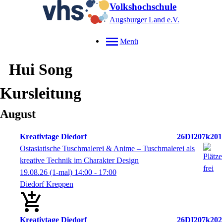
Volkshochschule
Augsburger Land e.V.
Menü
Hui
Song
Kursleitung
August
Kreativtage Diedorf
26DI207k201
Ostasiatische Tuschmalerei & Anime – Tuschmalerei als
kreative Technik im Charakter Design
19.08.26
(1-mal)
14:00
- 17:00
Diedorf Kreppen
Kreativtage Diedorf
26DI207k202