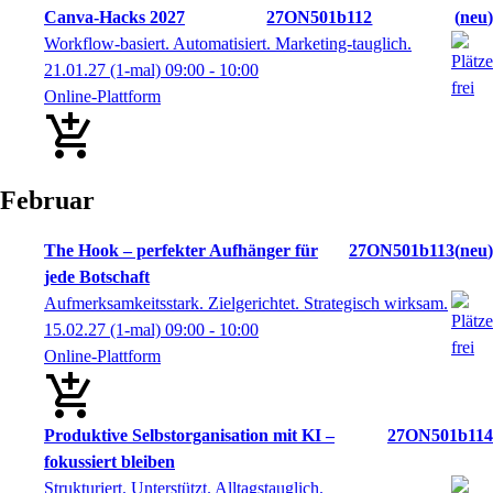
Canva-Hacks 2027
27ON501b112
neu
Workflow-basiert. Automatisiert. Marketing-tauglich.
21.01.27
(1-mal)
09:00
- 10:00
Online-Plattform
Februar
The Hook – perfekter Aufhänger für
27ON501b113
neu
jede Botschaft
Aufmerksamkeitsstark. Zielgerichtet. Strategisch wirksam.
15.02.27
(1-mal)
09:00
- 10:00
Online-Plattform
Produktive Selbstorganisation mit KI –
27ON501b114
fokussiert bleiben
Strukturiert. Unterstützt. Alltagstauglich.