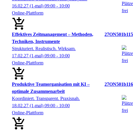
16.02.27
(1-mal)
09:00
- 10:00
Online-Plattform
Effektives Zeitmanagement – Methoden,
27ON501b115
Techniken, Instrumente
Strukturiert. Realistisch. Wirksam.
17.02.27
(1-mal)
09:00
- 10:00
Online-Plattform
Produktive Teamorganisation mit KI –
27ON501b116
optimale Zusammenarbeit
Koordiniert. Transparent. Praxisnah.
18.02.27
(1-mal)
09:00
- 10:00
Online-Plattform