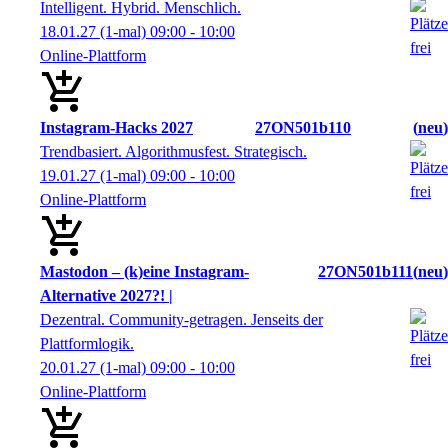
Intelligent. Hybrid. Menschlich.
18.01.27
(1-mal)
09:00
- 10:00
Online-Plattform
Instagram-Hacks 2027
27ON501b110
neu
Trendbasiert. Algorithmusfest. Strategisch.
19.01.27
(1-mal)
09:00
- 10:00
Online-Plattform
Mastodon – (k)eine Instagram-
27ON501b111
neu
Alternative 2027?! |
Dezentral. Community-getragen. Jenseits der
Plattformlogik.
20.01.27
(1-mal)
09:00
- 10:00
Online-Plattform