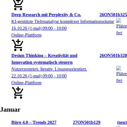
Deep Research mit Perplexity & Co.
26ON501b325
KI-gestützte Tiefenanalyse komplexer Informationsräume
16.10.26
(1-mal)
09:00
- 10:00
Online-Plattform
Design Thinking – Kreativität und
26ON501b328
Innovation systematisch steuern
Nutzerzentriert. Iterativ. Lösungsorientiert.
22.10.26
(1-mal)
09:00
- 10:00
Online-Plattform
Januar
Büro 4.0 – Trends 2027
27ON501b129
neu