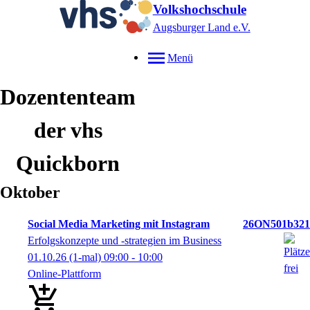
Volkshochschule
Augsburger Land e.V.
Menü
Dozententeam
der vhs
Quickborn
Oktober
Social Media Marketing mit Instagram
26ON501b321
Erfolgskonzepte und -strategien im Business
01.10.26
(1-mal)
09:00
- 10:00
Online-Plattform