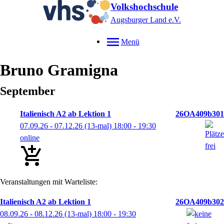
Volkshochschule
Augsburger Land e.V.
Menü
Bruno
Gramigna
September
Italienisch A2 ab Lektion 1
26OA409b301
07.09.26 - 07.12.26
(13-mal)
18:00
- 19:30
online
Veranstaltungen mit Warteliste:
Italienisch A2 ab Lektion 1
26OA409b302
08.09.26 - 08.12.26
(13-mal)
18:00
- 19:30