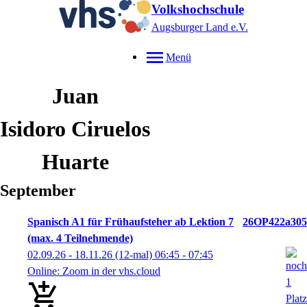
Volkshochschule
Augsburger Land e.V.
Menü
Juan
Isidoro
Ciruelos
Huarte
September
Spanisch A1 für Frühaufsteher ab Lektion 7
26OP422a305
(max. 4 Teilnehmende)
02.09.26 - 18.11.26
(12-mal)
06:45
- 07:45
Online: Zoom in der vhs.cloud