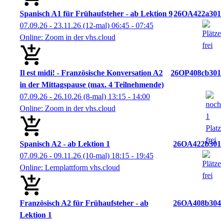
Spanisch A1 für Frühaufsteher - ab Lektion 9
26OA422a301
07.09.26 - 23.11.26
(12-mal)
06:45
- 07:45
Online: Zoom in der vhs.cloud
Il est midi! - Französische Konversation A2
26OP408cb301
in der Mittagspause (max. 4 Teilnehmende)
07.09.26 - 26.10.26
(8-mal)
13:15
- 14:00
Online: Zoom in der vhs.cloud
Spanisch A2 - ab Lektion 1
26OA422b301
07.09.26 - 09.11.26
(10-mal)
18:15
- 19:45
Online: Lernplattform vhs.cloud
Französisch A2 für Frühaufsteher - ab
26OA408b304
Lektion 1