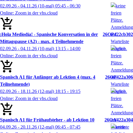
02.09.26 - 04.11.26
(10-mal)
05:45
- 06:30
Online: Zoom in der vhs.cloud
¡Hola Mediodía! - Spanische Konversation in der
26OP422cb302
Mittagspause (A2) - max. 4 Teilnehmende
02.09.26 - 04.11.26
(10-mal)
13:15
- 14:00
Online: Zoom in der vhs.cloud
Spanisch A1 für Anfänger ab Lektion 4 (max. 4
26OP422a306
Teilnehmende)
02.09.26 - 18.11.26
(12-mal)
18:15
- 19:15
Online: Zoom in der vhs.cloud
Spanisch A1 für Frühaufsteher - ab Lektion 10
26OA422a304
04.09.26 - 20.11.26
(12-mal)
06:45
- 07:45