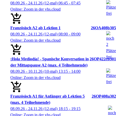
08.09.26 - 24.11.26
(12-mal)
06:45
- 07:45
Online: Zoom in der vhs.cloud
Französisch A2 ab Lektion 1
26OA408b305
08.09.26 - 24.11.26
(12-mal)
08:00
- 09:00
Online: Zoom in der vhs.cloud
¡Hola Mediodía! - Spanische Konversation in
26OP422cb301
der Mittagspause A2 (max. 4 Teilnehmende)
08.09.26 - 10.11.26
(10-mal)
13:15
- 14:00
Online: Zoom in der vhs.cloud
Französisch A1 für Anfänger ab Lektion 5
26OP408a302
(max. 4 Teilnehmende)
08.09.26 - 24.11.26
(12-mal)
18:15
- 19:15
Online: Zoom in der vhs.cloud