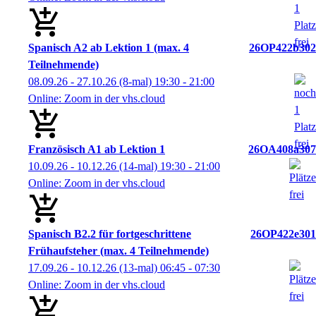
Spanisch A2 ab Lektion 1 (max. 4
26OP422b302
Teilnehmende)
08.09.26 - 27.10.26
(8-mal)
19:30
- 21:00
Online: Zoom in der vhs.cloud
Französisch A1 ab Lektion 1
26OA408a307
10.09.26 - 10.12.26
(14-mal)
19:30
- 21:00
Online: Zoom in der vhs.cloud
Spanisch B2.2 für fortgeschrittene
26OP422e301
Frühaufsteher (max. 4 Teilnehmende)
17.09.26 - 10.12.26
(13-mal)
06:45
- 07:30
Online: Zoom in der vhs.cloud