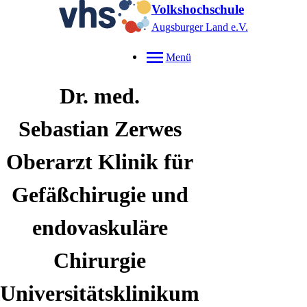
Volkshochschule
Augsburger Land e.V.
Menü
Dr. med.
Sebastian
Zerwes
Oberarzt Klinik für
Gefäßchirugie und
endovaskuläre
Chirurgie
Universitätsklinikum