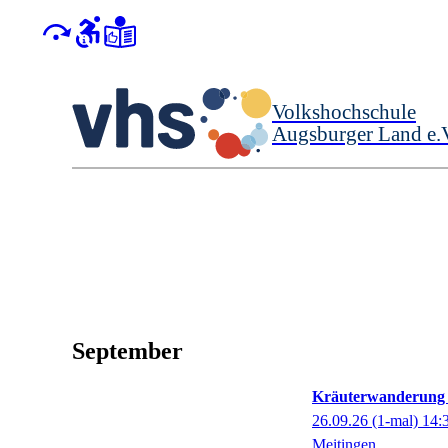
Volkshochschule
Augsburger Land e.
September
Kräuterwanderung 
26.09.26
(1-mal)
14:
Meitingen