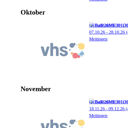
Oktober
Qi Ball
26ME301i3
07.10.26 - 28.10.26
(
Meitingen
November
Qi Ball
26ME301i3
18.11.26 - 09.12.26
(
Meitingen