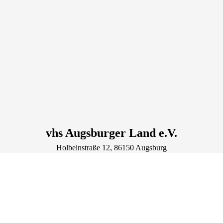
vhs Augsburger Land e.V.
Holbeinstraße
12
, 86150
Augsburg
Deutschland
Tel.: +49 821 344840
Fax.: +49 821 3448422
zentrale@vhs-augsburger-land.de
Lage & Routenplaner