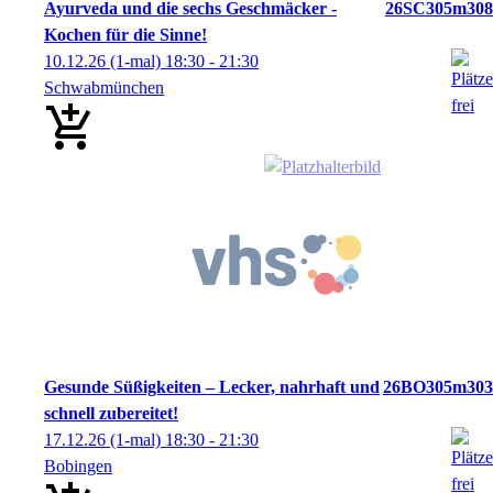
Ayurveda und die sechs Geschmäcker -
26SC305m308
Kochen für die Sinne!
10.12.26
(1-mal)
18:30
- 21:30
Schwabmünchen
Gesunde Süßigkeiten – Lecker, nahrhaft und
26BO305m303
schnell zubereitet!
17.12.26
(1-mal)
18:30
- 21:30
Bobingen