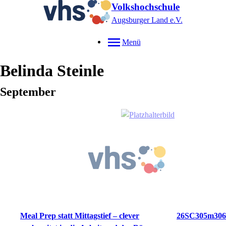
Volkshochschule
Augsburger Land e.V.
Menü
Belinda
Steinle
September
Meal Prep statt Mittagstief – clever
26SC305m306