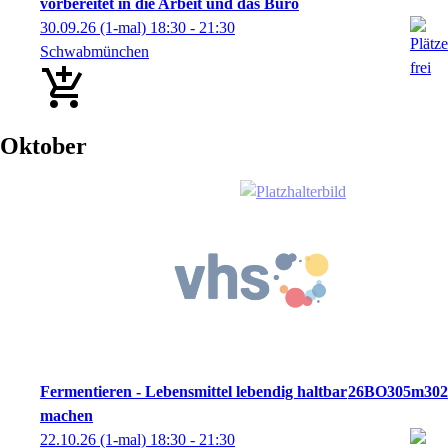
vorbereitet in die Arbeit und das Büro
30.09.26
(1-mal)
18:30
- 21:30
Schwabmünchen
Oktober
Fermentieren - Lebensmittel lebendig haltbar
26BO305m302
machen
22.10.26
(1-mal)
18:30
- 21:30