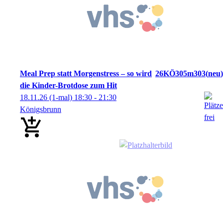
Meal Prep statt Morgenstress – so wird
26KÖ305m303
neu
die Kinder-Brotdose zum Hit
18.11.26
(1-mal)
18:30
- 21:30
Königsbrunn