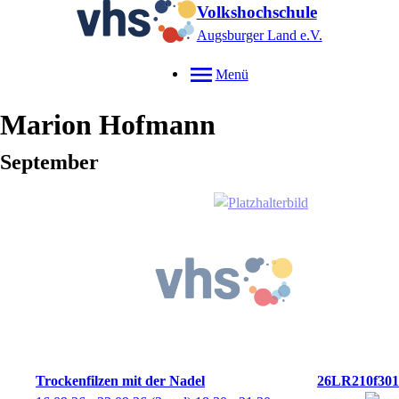
Volkshochschule
Augsburger Land e.V.
Menü
Marion
Hofmann
September
Trockenfilzen mit der Nadel
26LR210f301