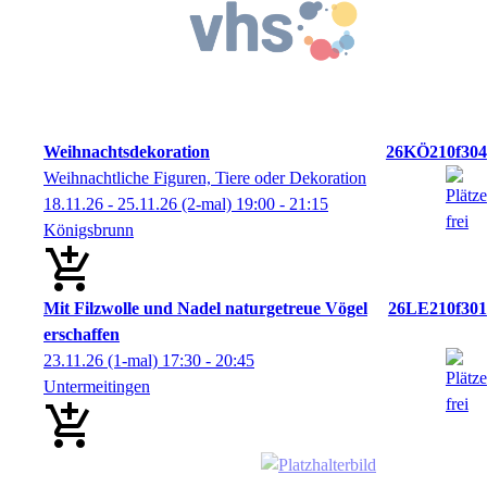
Weihnachtsdekoration
26KÖ210f304
Weihnachtliche Figuren, Tiere oder Dekoration
18.11.26 - 25.11.26
(2-mal)
19:00
- 21:15
Königsbrunn
Mit Filzwolle und Nadel naturgetreue Vögel
26LE210f301
erschaffen
23.11.26
(1-mal)
17:30
- 20:45
Untermeitingen