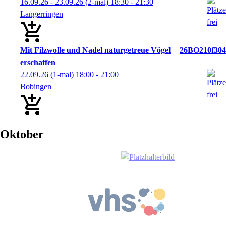
16.09.26 - 23.09.26
(2-mal)
18:30
- 21:30
Langerringen
Mit Filzwolle und Nadel naturgetreue Vögel
26BO210f304
erschaffen
22.09.26
(1-mal)
18:00
- 21:00
Bobingen
Oktober