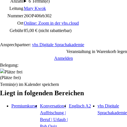
Anzahl
6 Termin(e)
Leitung
Mary Kwok
Nummer
26OP406rb302
Ort
Online: Zoom in der vhs.cloud
Gebühr
85,00 €
(nicht rabattierbar)
Ansprechpartner:
vhs Digitale Sprachakademie
Veranstaltung in Warenkorb legen
Anmelden
Belegung:
(Plätze frei)
Termin(e) im Kalender speichern
Liegt in folgenden Bereichen
Premiumkurse
Konversation |
Englisch A2
vhs Digitale
Auffrischung |
Sprachakademie
Beruf | Urlaub |
Pub Quiz