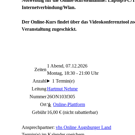
Notwendig für die Online-Kursteilnahme: Laptop/PC/T
Internetverbindung/Wlan.
Der Online-Kurs findet über das Videokonferenztool
z
Veranstaltung zugeschickt.
1 Abend, 07.12.2026
Zeiten
Montag, 18:30 - 21:00 Uhr
Anzahl
1 Termin(e)
Leitung
Hartmut Nehme
Nummer
26ON103f305
Ort
Online-Plattform
Gebühr
16,00 €
(nicht rabattierbar)
Ansprechpartner:
vhs Online Augsburger Land
Termin(e) im Kalender speichern