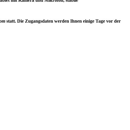
ablet mit Kamera und Mikrofon, stabile
oom
statt. Die Zugangsdaten werden Ihnen einige Tage vor der