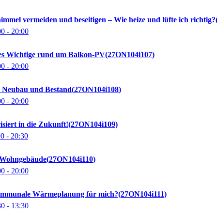
himmel vermeiden und beseitigen – Wie heize und lüfte ich richtig?
00
- 20:00
lles Wichtige rund um Balkon-PV
27ON104i107
00
- 20:00
m Neubau und Bestand
27ON104i108
00
- 20:00
isiert in die Zukunft!
27ON104i109
00
- 20:30
r Wohngebäude
27ON104i110
00
- 20:00
kommunale Wärmeplanung für mich?
27ON104i111
30
- 13:30