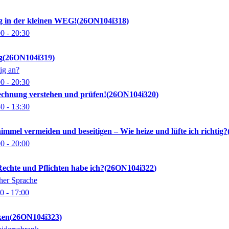
 in der kleinen WEG!
26ON104i318
00
- 20:30
g
26ON104i319
ig an?
00
- 20:30
echnung verstehen und prüfen!
26ON104i320
30
- 13:30
himmel vermeiden und beseitigen – Wie heize und lüfte ich richtig?
00
- 20:00
echte und Pflichten habe ich?
26ON104i322
cher Sprache
00
- 17:00
ken
26ON104i323