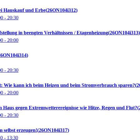
bei Hauskauf und Erbe
26ON104i312
00
- 20:30
ellung in beengten Verhältnissen / Etagenheizung
26ON104i313
00
- 20:00
26ON104i314
00
- 20:30
t: Wie kann ich beim Heizen und beim Stromverbrauch sparen?
2
00
- 20:00
n Haus gegen Extremwetterereignisse wie Hitze, Regen und Flut?
00
- 20:30
m selbst erzeugen!
26ON104i317
30
- 13:30