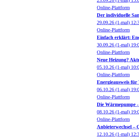
23.09.26
(1-mal)
15:
Online-Plattform
Der individuelle Sa
29.09.26
(1-mal)
12:
Online-Plattform
Einfach erklärt: En
30.09.26
(1-mal)
19:
Online-Plattform
Neue Heizung? Aktu
05.10.26
(1-mal)
10:
Online-Plattform
Energieausweis fü
06.10.26
(1-mal)
19:
Online-Plattform
Die Wärmepumpe - 
08.10.26
(1-mal)
19:
Online-Plattform
Anbieterwechsel – 
12.10.26
(1-mal)
12: