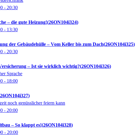
eiderschrank
00
- 20:30
che – die gute Heizung!
26ON104i324
30
- 13:30
rung der Gebäudehülle – Vom Keller bis zum Dach
26ON104i325
00
- 20:30
Versicherung – Ist sie wirklich wichtig?
26ON104i326
cher Sprache
00
- 18:00
26ON104i327
eit noch genüsslicher feiern kann
00
- 20:00
au – So klappt es!
26ON104i328
00
- 20:00