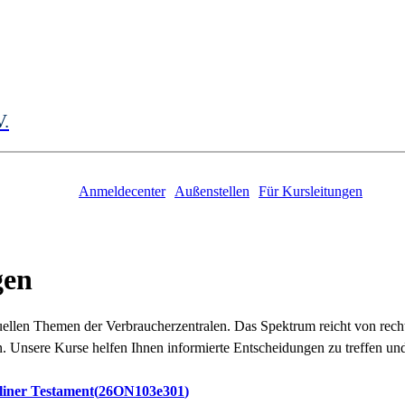
V.
Anmeldecenter
Außenstellen
Für Kursleitungen
gen
tuellen Themen der
Verbraucherzentralen. Das Spektrum reicht von rec
n. Unsere Kurse
helfen Ihnen informierte Entscheidungen zu treffen und
liner Testament
26ON103e301