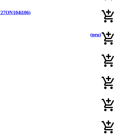
27ON104i106
neu