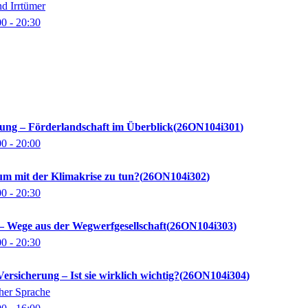
nd Irrtümer
00
- 20:30
ung – Förderlandschaft im Überblick
26ON104i301
00
- 20:00
m mit der Klimakrise zu tun?
26ON104i302
00
- 20:30
– Wege aus der Wegwerfgesellschaft
26ON104i303
00
- 20:30
Versicherung – Ist sie wirklich wichtig?
26ON104i304
cher Sprache