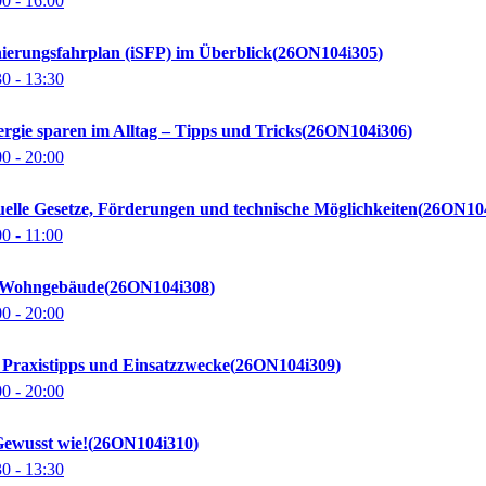
00
- 16:00
nierungsfahrplan (iSFP) im Überblick
26ON104i305
30
- 13:30
ergie sparen im Alltag – Tipps und Tricks
26ON104i306
00
- 20:00
elle Gesetze, Förderungen und technische Möglichkeiten
26ON10
00
- 11:00
r Wohngebäude
26ON104i308
00
- 20:00
Praxistipps und Einsatzzwecke
26ON104i309
00
- 20:00
Gewusst wie!
26ON104i310
30
- 13:30