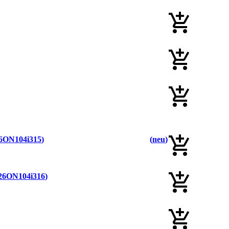
6ON104i315
neu
26ON104i316