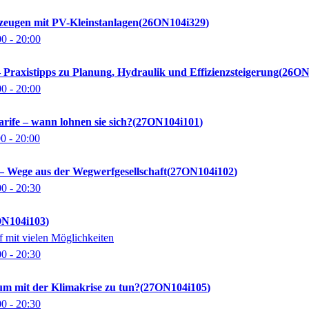
rzeugen mit PV-Kleinstanlagen
26ON104i329
00
- 20:00
raxistipps zu Planung, Hydraulik und Effizienzsteigerung
26ON
00
- 20:00
ife – wann lohnen sie sich?
27ON104i101
00
- 20:00
– Wege aus der Wegwerfgesellschaft
27ON104i102
00
- 20:30
N104i103
f mit vielen Möglichkeiten
00
- 20:30
m mit der Klimakrise zu tun?
27ON104i105
00
- 20:30