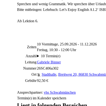
Sprechen und wenig Grammatik. Wir sprechen über Urlaub,
Bitte mitbringen: Lehrbuch: Let’s Enjoy English A1.2‘ ISB
Ab Lektion 6.
10 Vormittage, 25.09.2026 - 11.12.2026
Zeiten
Freitag, 10:30 - 12:00 Uhr
Anzahl
10 Termin(e)
Leitung
Gabriele Binner
Nummer
26SC406a302
Ort
Stadthalle
,
Breitweg 20, 86830 Schwabmü
Gebühr
92,50 €
Ansprechpartner:
vhs Schwabmünchen
Termin(e) im Kalender speichern
Liegt in folgenden Bereichen