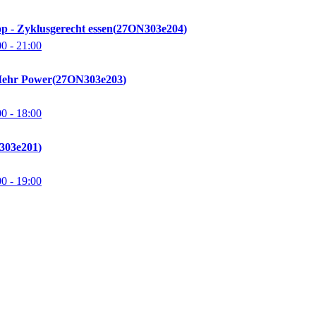
p - Zyklusgerecht essen
27ON303e204
00
- 21:00
Mehr Power
27ON303e203
00
- 18:00
303e201
00
- 19:00