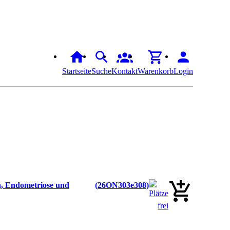
Startseite
Suche
Kontakt
Warenkorb
Login
n, Endometriose und
26ON303e308