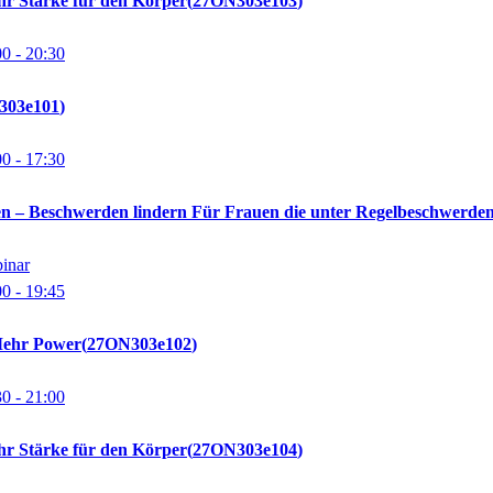
hr Stärke für den Körper
27ON303e103
00
- 20:30
303e101
00
- 17:30
n – Beschwerden lindern Für Frauen die unter Regelbeschwerde
binar
00
- 19:45
Mehr Power
27ON303e102
30
- 21:00
hr Stärke für den Körper
27ON303e104