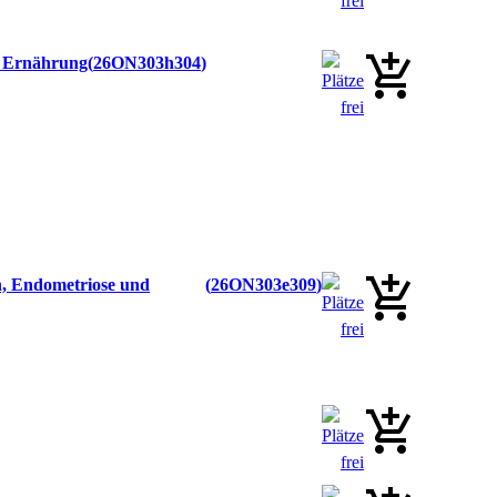
e Ernährung
26ON303h304
n, Endometriose und
26ON303e309