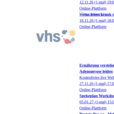
12.11.26
(1-mal)
19:
Online-Plattform
Wenn leben krank m
18.11.26
(1-mal)
18:
Online-Plattform
Ernährung verstehe
Adenomyose leiden
Kostenfreies live We
27.11.26
(1-mal)
17:
Online-Plattform
Speiseplan Worksho
05.01.27
(1-mal)
15:
Online-Plattform