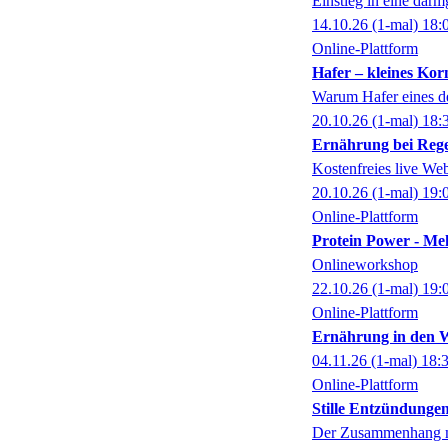
Einstieg in eine dar
14.10.26
(1-mal)
18:
Online-Plattform
Hafer – kleines Ko
Warum Hafer eines de
20.10.26
(1-mal)
18:
Ernährung bei Reg
Kostenfreies live We
20.10.26
(1-mal)
19:
Online-Plattform
Protein Power - Me
Onlineworkshop
22.10.26
(1-mal)
19:
Online-Plattform
Ernährung in den W
04.11.26
(1-mal)
18:
Online-Plattform
Stille Entzündunge
Der Zusammenhang m