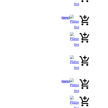
neu
neu