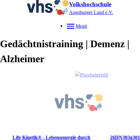
Volkshochschule
Augsburger Land e.V.
Menü
Gedächtnistraining | Demenz |
Alzheimer
Life Kinetik® - Lebensenergie durch
26DN303g301