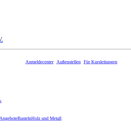
V.
Anmeldecenter
Außenstellen
Für Kursleitungen
k
 Angebote
Basteln
Holz und Metall