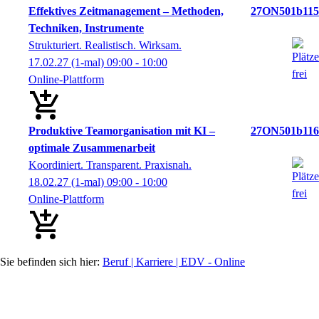
Effektives Zeitmanagement – Methoden,
27ON501b115
Techniken, Instrumente
Strukturiert. Realistisch. Wirksam.
17.02.27
(1-mal)
09:00
- 10:00
Online-Plattform
Produktive Teamorganisation mit KI –
27ON501b116
optimale Zusammenarbeit
Koordiniert. Transparent. Praxisnah.
18.02.27
(1-mal)
09:00
- 10:00
Online-Plattform
Beruf | Karriere | EDV - Online