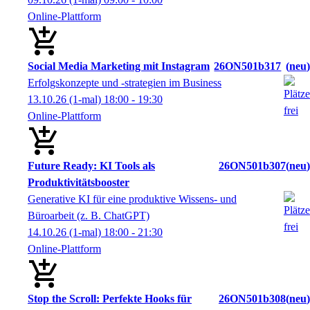
Online-Plattform
Social Media Marketing mit Instagram
26ON501b317
neu
Erfolgskonzepte und -strategien im Business
13.10.26
(1-mal)
18:00
- 19:30
Online-Plattform
Future Ready: KI Tools als
26ON501b307
neu
Produktivitätsbooster
Generative KI für eine produktive Wissens- und
Büroarbeit (z. B. ChatGPT)
14.10.26
(1-mal)
18:00
- 21:30
Online-Plattform
Stop the Scroll: Perfekte Hooks für
26ON501b308
neu