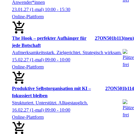
Anwender*innen
23.01.27
(1-mal)
10:00
- 15:30
Online-Plattform
The Hook – perfekter Aufhänger für
27ON501b113
neu
jede Botschaft
Aufmerksamkeitsstark. Zielgerichtet. Strategisch wirksam.
15.02.27
(1-mal)
09:00
- 10:00
Online-Plattform
Produktive Selbstorganisation mit KI –
27ON501b114
fokussiert bleiben
Strukturiert. Unterstützt. Alltagstauglich.
16.02.27
(1-mal)
09:00
- 10:00
Online-Plattform