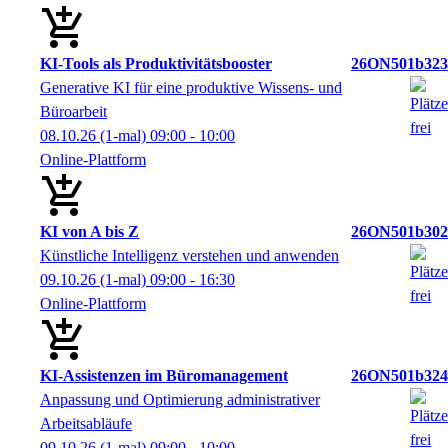
KI-Tools als Produktivitätsbooster
26ON501b323
Generative KI für eine produktive Wissens- und
Büroarbeit
08.10.26
(1-mal)
09:00
- 10:00
Online-Plattform
KI von A bis Z
26ON501b302
Künstliche Intelligenz verstehen und anwenden
09.10.26
(1-mal)
09:00
- 16:30
Online-Plattform
KI-Assistenzen im Büromanagement
26ON501b324
Anpassung und Optimierung administrativer
Arbeitsabläufe
09.10.26
(1-mal)
09:00
- 10:00