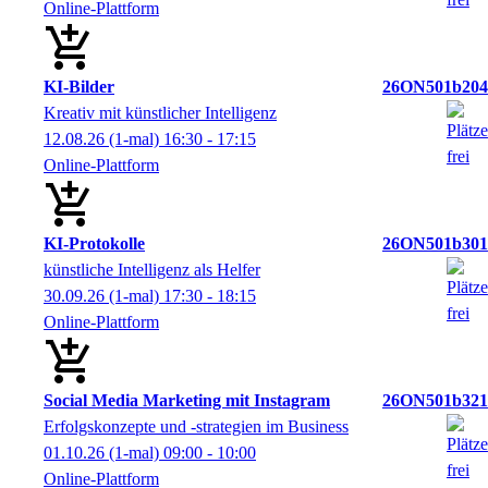
Online-Plattform
KI-Bilder
26ON501b204
Kreativ mit künstlicher Intelligenz
12.08.26
(1-mal)
16:30
- 17:15
Online-Plattform
KI-Protokolle
26ON501b301
künstliche Intelligenz als Helfer
30.09.26
(1-mal)
17:30
- 18:15
Online-Plattform
Social Media Marketing mit Instagram
26ON501b321
Erfolgskonzepte und -strategien im Business
01.10.26
(1-mal)
09:00
- 10:00
Online-Plattform