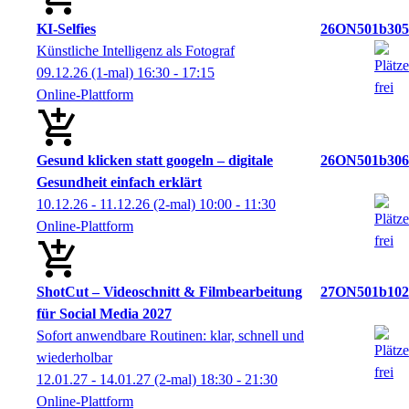
KI-Selfies
26ON501b305
Künstliche Intelligenz als Fotograf
09.12.26
(1-mal)
16:30
- 17:15
Online-Plattform
Gesund klicken statt googeln – digitale
26ON501b306
Gesundheit einfach erklärt
10.12.26 - 11.12.26
(2-mal)
10:00
- 11:30
Online-Plattform
ShotCut – Videoschnitt & Filmbearbeitung
27ON501b102
für Social Media 2027
Sofort anwendbare Routinen: klar, schnell und
wiederholbar
12.01.27 - 14.01.27
(2-mal)
18:30
- 21:30
Online-Plattform