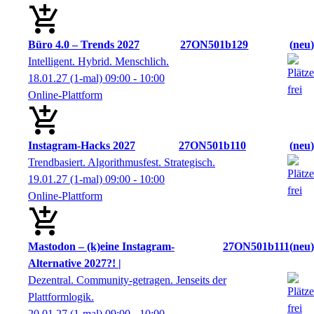
Büro 4.0 – Trends 2027
27ON501b129
neu
Intelligent. Hybrid. Menschlich.
18.01.27
(1-mal)
09:00
- 10:00
Online-Plattform
Instagram-Hacks 2027
27ON501b110
neu
Trendbasiert. Algorithmusfest. Strategisch.
19.01.27
(1-mal)
09:00
- 10:00
Online-Plattform
Mastodon – (k)eine Instagram-
27ON501b111
neu
Alternative 2027?! |
Dezentral. Community-getragen. Jenseits der
Plattformlogik.
20.01.27
(1-mal)
09:00
- 10:00