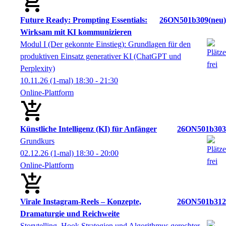
Future Ready: Prompting Essentials:
26ON501b309
neu
Wirksam mit KI kommunizieren
Modul I (Der gekonnte Einstieg): Grundlagen für den
produktiven Einsatz generativer KI (ChatGPT und
Perplexity)
10.11.26
(1-mal)
18:30
- 21:30
Online-Plattform
Künstliche Intelligenz (KI) für Anfänger
26ON501b303
Grundkurs
02.12.26
(1-mal)
18:30
- 20:00
Online-Plattform
Virale Instagram-Reels – Konzepte,
26ON501b312
Dramaturgie und Reichweite
Storytelling, Hook Strategien und Algorithmus gerechter