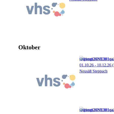
Oktober
Qigong
26NE301qa
01.10.26 - 10.12.26
(
Neusäß Steppach
Qigong
26NE301qa