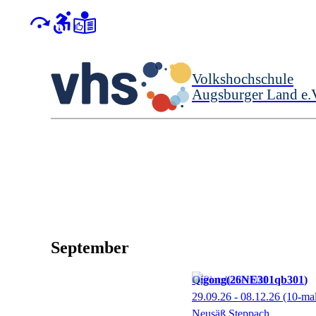
Volkshochschule
Augsburger Land e.
September
Qigong
26NE301qb301
29.09.26 - 08.12.26
(10-ma
Neusäß Steppach