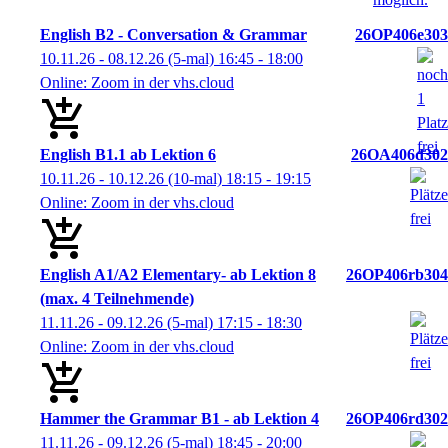
English B2 - Conversation & Grammar
26OP406e303
10.11.26 - 08.12.26
(5-mal)
16:45
- 18:00
Online: Zoom in der vhs.cloud
English B1.1 ab Lektion 6
26OA406d302
10.11.26 - 10.12.26
(10-mal)
18:15
- 19:15
Online: Zoom in der vhs.cloud
English A1/A2 Elementary- ab Lektion 8
26OP406rb304
(max. 4 Teilnehmende)
11.11.26 - 09.12.26
(5-mal)
17:15
- 18:30
Online: Zoom in der vhs.cloud
Hammer the Grammar B1 - ab Lektion 4
26OP406rd302
11.11.26 - 09.12.26
(5-mal)
18:45
- 20:00