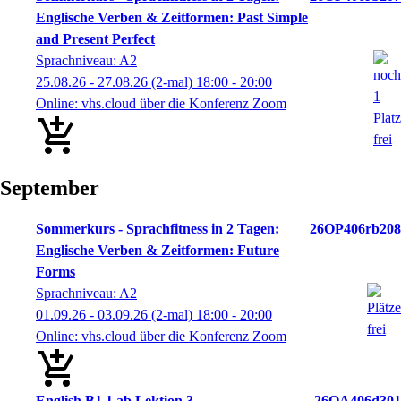
Englische Verben & Zeitformen: Past Simple
and Present Perfect
Sprachniveau: A2
25.08.26 - 27.08.26
(2-mal)
18:00
- 20:00
Online: vhs.cloud über die Konferenz Zoom
September
Sommerkurs - Sprachfitness in 2 Tagen:
26OP406rb208
Englische Verben & Zeitformen: Future
Forms
Sprachniveau: A2
01.09.26 - 03.09.26
(2-mal)
18:00
- 20:00
Online: vhs.cloud über die Konferenz Zoom
English B1.1 ab Lektion 3
26OA406d301