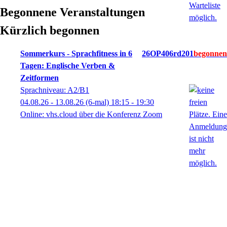
Begonnene Veranstaltungen
Kürzlich begonnen
Sommerkurs - Sprachfitness in 6
26OP406rd201
Tagen: Englische Verben &
Zeitformen
Sprachniveau: A2/B1
04.08.26 - 13.08.26
(6-mal)
18:15
- 19:30
Online: vhs.cloud über die Konferenz Zoom