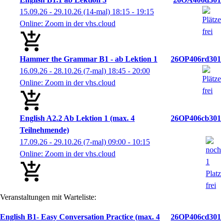
15.09.26 - 29.10.26
(14-mal)
18:15
- 19:15
Online: Zoom in der vhs.cloud
Hammer the Grammar B1 - ab Lektion 1
26OP406rd301
16.09.26 - 28.10.26
(7-mal)
18:45
- 20:00
Online: Zoom in der vhs.cloud
English A2.2 Ab Lektion 1 (max. 4
26OP406cb301
Teilnehmende)
17.09.26 - 29.10.26
(7-mal)
09:00
- 10:15
Online: Zoom in der vhs.cloud
Veranstaltungen mit Warteliste:
English B1- Easy Conversation Practice (max. 4
26OP406cd301