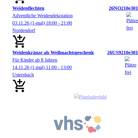
Weidenflechten
26NO210e301
Adventliche Weidendekoration
03.11.26
(1-mal)
18:00
- 21:00
Nordendorf
Weidenkränze als Weihnachtsgeschenk
26US9210e301
Für Kinder ab 8 Jahren
14.11.26
(1-mal)
11:00
- 13:00
Ustersbach