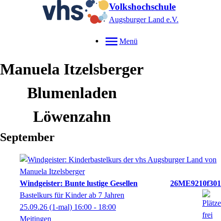
Volkshochschule
Augsburger Land e.V.
Menü
Manuela
Itzelsberger
Blumenladen
Löwenzahn
September
Windgeister: Bunte lustige Gesellen
26ME9210f301
Bastelkurs für Kinder ab 7 Jahren
25.09.26
(1-mal)
16:00
- 18:00
Meitingen