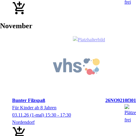
November
Bunter Filzspaß
26NO9210f301
Für Kinder ab 8 Jahren
03.11.26
(1-mal)
15:30
- 17:30
Nordendorf